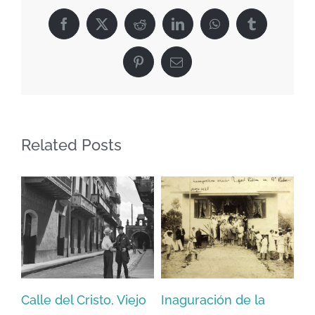
la
Facebook
X
Reddit
LinkedIn
WhatsApp
Tumblr
Cruz
(1935)
Pinterest
Email
Related Posts
Calle del Cristo, Viejo
Inaguración de la
Fo