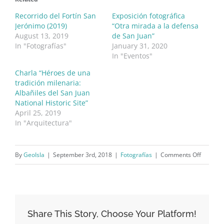
Recorrido del Fortín San
Exposición fotográfica
Jerónimo (2019)
“Otra mirada a la defensa
August 13, 2019
de San Juan”
In "Fotografías"
January 31, 2020
In "Eventos"
Charla “Héroes de una
tradición milenaria:
Albañiles del San Juan
National Historic Site”
April 25, 2019
In "Arquitectura"
on
By
GeoIsla
|
September 3rd, 2018
|
Fotografías
|
Comments Off
Fortín
de
San
Juan
Share This Story, Choose Your Platform!
de