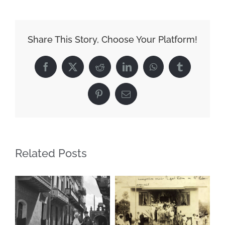
del
Banco
Popular
Share This Story, Choose Your Platform!
de
Puerto
Facebook
X
Reddit
LinkedIn
WhatsApp
Tumblr
Rico
en
Pinterest
Email
Santurce,
circa
1950
Related Posts