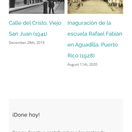
Calle del Cristo, Viejo
Inaguración de la
Fo
San Juan (1941)
escuela Rafael Fabián
C
December 28th, 2019
en Aguadilla, Puerto
Pu
Jun
Rico (1928)
August 11th, 2020
¡Done hoy!