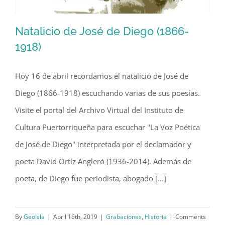
Natalicio de José de Diego (1866-
1918)
Hoy 16 de abril recordamos el natalicio de José de
Natalicio de José de Diego (1866-
Diego (1866-1918) escuchando varias de sus poesías.
1918)
Visite el portal del Archivo Virtual del Instituto de
Cultura Puertorriqueña para escuchar "La Voz Poética
de José de Diego" interpretada por el declamador y
poeta David Ortíz Angleró (1936-2014). Además de
poeta, de Diego fue periodista, abogado [...]
By
GeoIsla
|
April 16th, 2019
|
Grabaciones
,
Historia
|
Comments