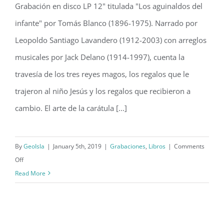
Grabación en disco LP 12" titulada "Los aguinaldos del
infante" por Tomás Blanco (1896-1975). Narrado por
Los aguinaldos del infante (196-?)
Leopoldo Santiago Lavandero (1912-2003) con arreglos
musicales por Jack Delano (1914-1997), cuenta la
travesía de los tres reyes magos, los regalos que le
trajeron al niño Jesús y los regalos que recibieron a
cambio. El arte de la carátula [...]
By
GeoIsla
|
January 5th, 2019
|
Grabaciones
,
Libros
|
Comments
on
Off
Los
Read More
aguinaldos
del
infante