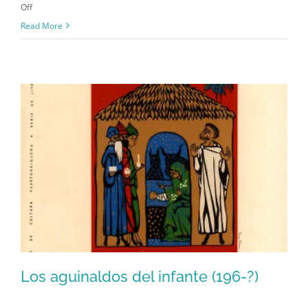
on
Off
Natalicio
Read More
de
José
de
Diego
(1866-
1918)
Los aguinaldos del infante (196-?)