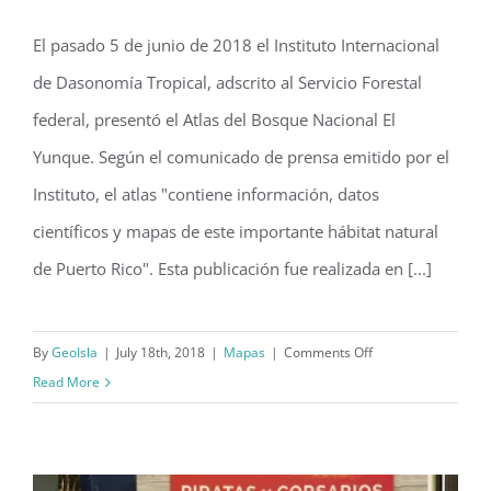
El pasado 5 de junio de 2018 el Instituto Internacional
Atlas del Bosque Nacional El Yunque
de Dasonomía Tropical, adscrito al Servicio Forestal
(2018)
federal, presentó el Atlas del Bosque Nacional El
Yunque. Según el comunicado de prensa emitido por el
Instituto, el atlas "contiene información, datos
científicos y mapas de este importante hábitat natural
de Puerto Rico". Esta publicación fue realizada en [...]
on
By
GeoIsla
|
July 18th, 2018
|
Mapas
|
Comments Off
Atlas
Read More
del
Bosque
Nacional