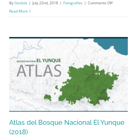
on
By
GeoIsla
|
July 22nd, 2018
|
Fotografías
|
Comments Off
Cementerio
Read More
de
San
Juan
(c.
1892)
Atlas del Bosque Nacional El Yunque
(2018)