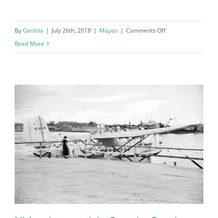
on
By
GeoIsla
|
July 26th, 2018
|
Mapas
|
Comments Off
Plano
Read More
de
San
Juan
antes
del
derribo
de
las
murallas
en
1897
(1940)