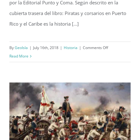
por la Editorial Punto y Coma. Según descrito en la
cubierta trasera del libro: Piratas y corsarios en Puerto
Rico y el Caribe es la historia [...]
on
By
GeoIsla
|
July 16th, 2018
|
Historia
|
Comments Off
Piratas
Read More
y
corsarios
en
Puerto
Rico
y
el
Caribe