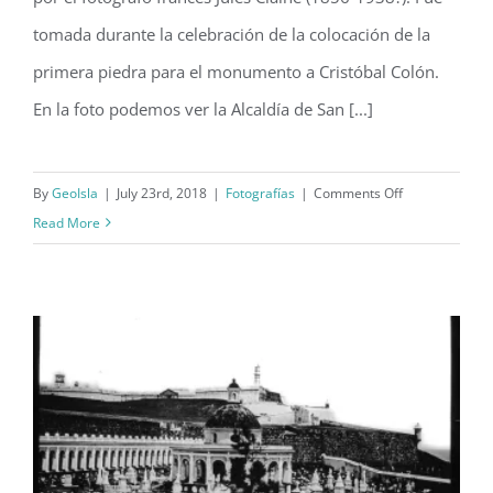
tomada durante la celebración de la colocación de la
primera piedra para el monumento a Cristóbal Colón.
En la foto podemos ver la Alcaldía de San [...]
on
By
GeoIsla
|
July 23rd, 2018
|
Fotografías
|
Comments Off
Plaza
Read More
Alfonso
XIII,
San
Juan
(c.
1892)