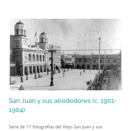
e
iglesia
de
Arecibo
(1922)
San Juan y sus alrededores (c. 1901-
1904)
Serie de 17 fotografías del Viejo San Juan y sus
San Juan y sus alrededores (c. 1901-