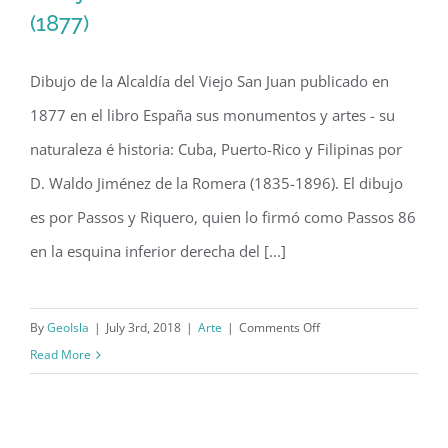
(1877)
Dibujo de la Alcaldía del Viejo San Juan publicado en
Dibujo de la Alcaldía de San Juan
1877 en el libro España sus monumentos y artes - su
(1877)
naturaleza é historia: Cuba, Puerto-Rico y Filipinas por
D. Waldo Jiménez de la Romera (1835-1896). El dibujo
es por Passos y Riquero, quien lo firmó como Passos 86
en la esquina inferior derecha del [...]
on
By
GeoIsla
|
July 3rd, 2018
|
Arte
|
Comments Off
Dibujo
Read More
de
la
Alcaldía