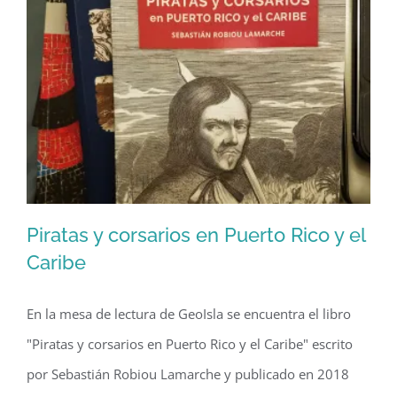
El
Yunque
(2018)
Piratas y corsarios en Puerto Rico y el
Caribe
En la mesa de lectura de GeoIsla se encuentra el libro
Piratas y corsarios en Puerto Rico y el
"Piratas y corsarios en Puerto Rico y el Caribe" escrito
Caribe
por Sebastián Robiou Lamarche y publicado en 2018