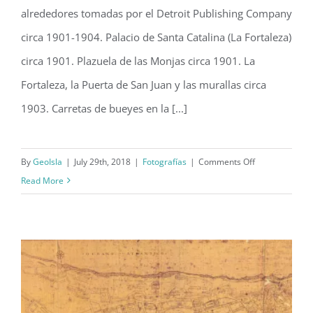
alrededores tomadas por el Detroit Publishing Company
1904)
circa 1901-1904. Palacio de Santa Catalina (La Fortaleza)
circa 1901. Plazuela de las Monjas circa 1901. La
Fortaleza, la Puerta de San Juan y las murallas circa
1903. Carretas de bueyes en la [...]
on
By
GeoIsla
|
July 29th, 2018
|
Fotografías
|
Comments Off
San
Read More
Juan
y
sus
alrededores
(c.
1901-
1904)