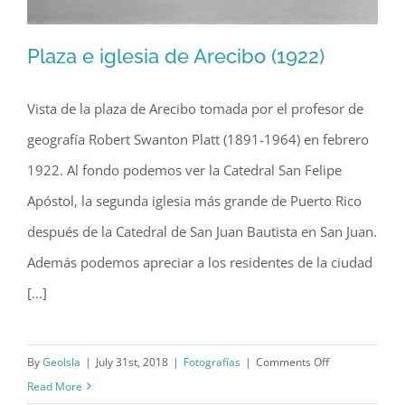
Plaza e iglesia de Arecibo (1922)
Vista de la plaza de Arecibo tomada por el profesor de
geografía Robert Swanton Platt (1891-1964) en febrero
Plaza e iglesia de Arecibo (1922)
1922. Al fondo podemos ver la Catedral San Felipe
Apóstol, la segunda iglesia más grande de Puerto Rico
después de la Catedral de San Juan Bautista en San Juan.
Además podemos apreciar a los residentes de la ciudad
[...]
on
By
GeoIsla
|
July 31st, 2018
|
Fotografías
|
Comments Off
Plaza
Read More