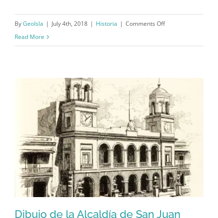
on
By
GeoIsla
|
July 4th, 2018
|
Historia
|
Comments Off
España,
Read More
Bernardo
de
Gálvez
y
la
independencia
de
los
Estados
Unidos
Dibujo de la Alcaldía de San Juan