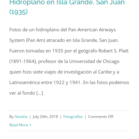
Hidroplano en Isla Grande, San Juan
(1935)
Fotos de un hidroplano del Pan American Airways
Hidroplano en Isla Grande, San Juan
System (Pan Am) atracado en Isla Grande, San Juan.
(1935)
Fueron tomadas en 1935 por el geógrafo Robert S. Platt
(1891-1964), profesor de la Universidad de Chicago
quien hizo siete viajes de investigación al Caribe y a
Latinoamérica entre 1922 y 1941. En las fotos podemos
ver al fondo [...]
on
By
GeoIsla
|
July 24th, 2018
|
Fotografías
|
Comments Off
Hidroplano
Read More
en