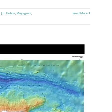
,
J.S. Hobbs
,
Mayagüez
,
Read More