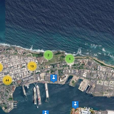
2
6
19
44