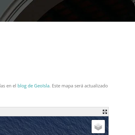
das en el
blog de GeoIsla
. Este mapa será actualizado