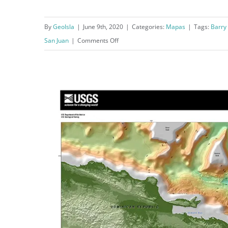
By
GeoIsla
|
June 9th, 2020
|
Categories:
Mapas
|
Tags:
Barry
on
San Juan
|
Comments Off
A
Chart
of
Porto
Rico
and
the
Virgin
Islands
(1850)