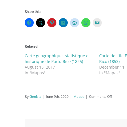
Share this:
Related
Carte geographique, statistique et
Carte de L’Ile
historique de Porto-Rico (1825)
Rico (1853)
August 15, 2017
December 11,
In "Mapas"
In "Mapas"
on
By
GeoIsla
|
June 9th, 2020
|
Mapas
|
Comments Off
A
Chart
of
Porto