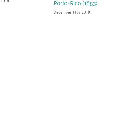
 (1853)
Rico en la ysla de este
 2019
nombre” (1780)
November 2nd, 2019