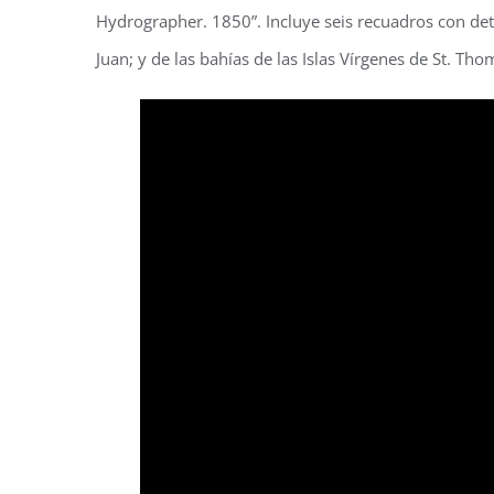
Hydrographer. 1850”. Incluye seis recuadros con det
Juan; y de las bahías de las Islas Vírgenes de St. Tho