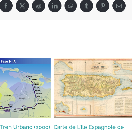
Facebook
X
Reddit
LinkedIn
WhatsApp
Tumblr
Pinterest
Email
’Ile Espagnole de
Mapa titulado “Plano de Pto.