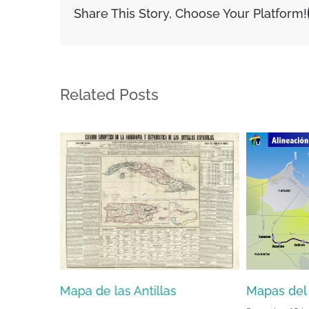
Share This Story, Choose Your Platform!
Rico
and
the
Virgin
Related Posts
Islands
(1850)
Mapas del Tren Urbano (2000)
Carte de L