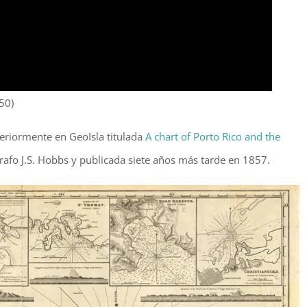
50)
eriormente en GeoIsla titulada
A chart of Porto Rico and the
afo J.S. Hobbs y publicada siete años más tarde en 1857.