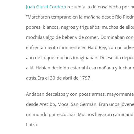
Juan Giusti Cordero
recuenta la defensa hecha por nu
“Marcharon temprano en la mañana desde Río Piedras 
pobres, blancos, negros y trigueños, muchos de ellos
mochilas algo de beber y de comer. Dominaban con 
enfrentamiento inminente en Hato Rey, con un adver
aun de lo que muchos imaginaban. De ese día depend
allá. Habían decidido estar ahí esa mañana y luchar 
atrás.Era el 30 de abril de 1797.
Andaban descalzos y con pocas armas, mayormente p
desde Arecibo, Moca, San Germán. Eran unos jóvenes 
un mundo por escuchar. Muchos llegaron caminando,
Loíza.