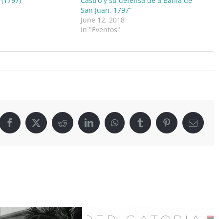
 (1797)
Castro y su defensa de a Bahía de
San Juan, 1797”
June 12, 2018
In "Eventos"
Facebook
X
Reddit
LinkedIn
WhatsApp
Tumblr
Pinterest
Email