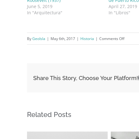
Roosevelt (1937)
de Puerto Rico
June 5, 2019
April 27, 2019
In "Arquitectura"
In "Libros"
on
By
GeoIsla
|
May 6th, 2017
|
Historia
|
Comments Off
El
camino
hacia
Hato
Share This Story, Choose Your Platform!
Rey
Related Posts