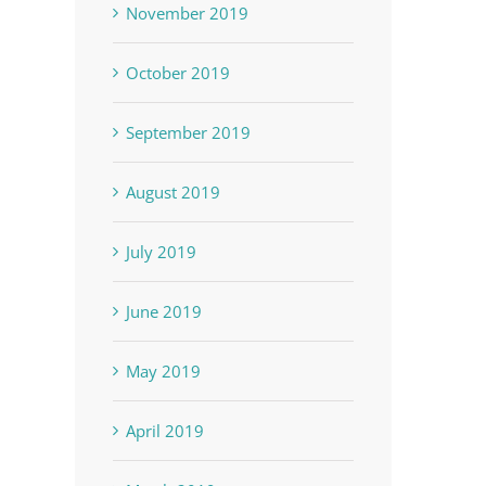
November 2019
October 2019
September 2019
August 2019
July 2019
June 2019
May 2019
April 2019
 de
A Chart of Porto Rico and the
Modelo batimé