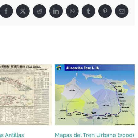
Facebook
X
Reddit
LinkedIn
WhatsApp
Tumblr
Pinterest
Email
as del Tren Urbano (2000)
Carte de L’Ile Espagnole