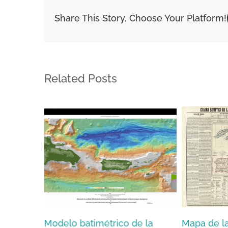
Isla
Share This Story, Choose Your Platform!
de
Puerto
Rico
(1784)
Related Posts
trico de la
Mapa de las Antillas
Map