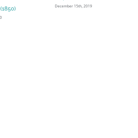
mber 15th, 2019
Porto-Rico (1853)
December 11th, 2019