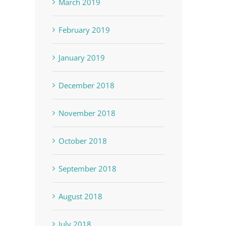
March 2019
Virgin Islands (1850)
trinchera de 
June 9th, 2020
February 2019
región norest
(2014)
January 2019
January 16th, 2020
December 2018
November 2018
October 2018
September 2018
August 2018
July 2018