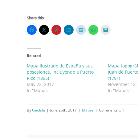
Share this:
Related
Mapa ilustrado de España y sus
Mapa topográfi
posesiones, incluyendo a Puerto
Juan de Puerto
Rico (1895)
(1791)
May 22, 2017
November 12,
In "Mapas"
In "Mapas"
on
By
GeoIsla
|
June 26th, 2017
|
Mapas
|
Comments Off
Mapa
de
la