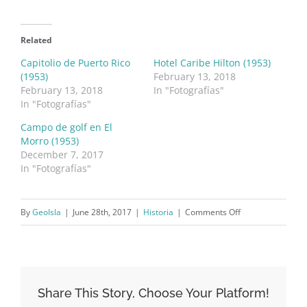
Related
Capitolio de Puerto Rico
Hotel Caribe Hilton (1953)
(1953)
February 13, 2018
February 13, 2018
In "Fotografías"
In "Fotografías"
Campo de golf en El
Morro (1953)
December 7, 2017
In "Fotografías"
on
By
GeoIsla
|
June 28th, 2017
|
Historia
|
Comments Off
Revista
Mundo
Hispánico:
Número
Share This Story, Choose Your Platform!
especial