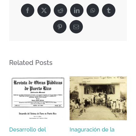
dedicado
Facebook
X
Reddit
LinkedIn
WhatsApp
Tumblr
a
Puerto
Pinterest
Email
Rico
(1953)
Related Posts
:
Desarrollo del
Inaguración de la
Vi