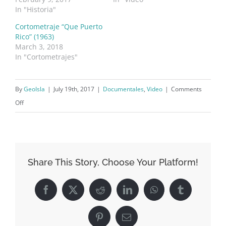
In "Historia"
Cortometraje “Que Puerto
Rico” (1963)
March 3, 2018
In "Cortometrajes"
By
GeoIsla
|
July 19th, 2017
|
Documentales
,
Video
|
Comments
on
Off
Cortometraje
sobre
Puerto
Rico
Share This Story, Choose Your Platform!
por
Viguié
Facebook
X
Reddit
LinkedIn
WhatsApp
Tumblr
News
(1929)
Pinterest
Email