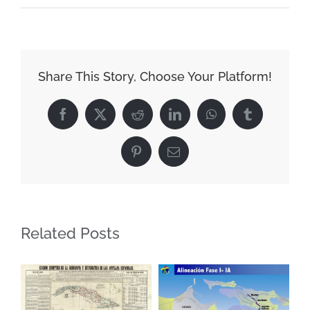
Descrittione
dell’isola
di
S.
Share This Story, Choose Your Platform!
Giovanni
detta
Facebook
X
Reddit
LinkedIn
WhatsApp
Tumblr
Borichen
(1576)
Pinterest
Email
Related Posts