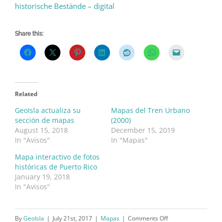
historische Bestände – digital
Share this:
Related
GeoIsla actualiza su
Mapas del Tren Urbano
sección de mapas
(2000)
August 15, 2018
December 15, 2019
In "Avisos"
In "Mapas"
Mapa interactivo de fotos
históricas de Puerto Rico
January 19, 2018
In "Avisos"
on
By
GeoIsla
|
July 21st, 2017
|
Mapas
|
Comments Off