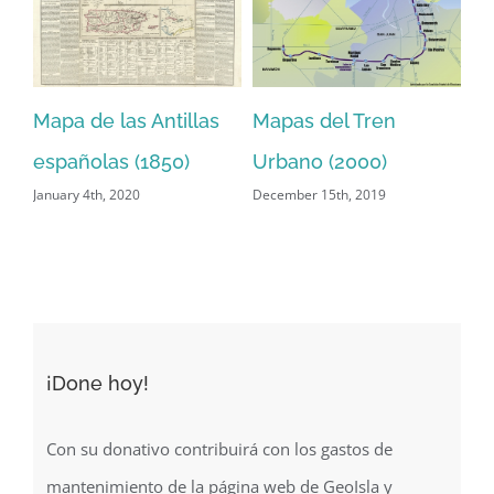
Carte de L’Ile
A Chart of Porto Rico
Mo
Espagnole de Porto-
and the Virgin Islands
de
Rico (1853)
(1850)
Pu
December 11th, 2019
June 9th, 2020
re
Ca
Jan
¡Done hoy!
Con su donativo contribuirá con los gastos de