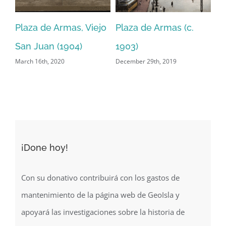
c.
Calle del Cristo, Viejo
Inaguración de la
San Juan (1941)
escuela Rafael Fabián
December 28th, 2019
en Aguadilla, Puerto
Rico (1928)
August 11th, 2020
¡Done hoy!
Con su donativo contribuirá con los gastos de