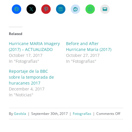
Related
Hurricane MARIA Imagery
Before and After
(2017) – ACTUALIZADO
Hurricane María (2017)
October 17, 2017
October 27, 2017
In "Fotografías"
In "Fotografías"
Reportaje de la BBC
sobre la temporada de
huracanes 2017
December 4, 2017
In "Noticias"
on
By
GeoIsla
|
September 30th, 2017
|
Fotografías
|
Comments Off
Hurric
MARIA