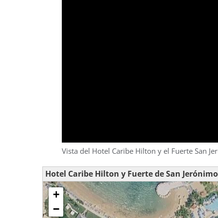
Vista del Hotel Caribe Hilton y el Fuerte San 
Hotel Caribe Hilton y Fuerte de San Jerónimo
+
−