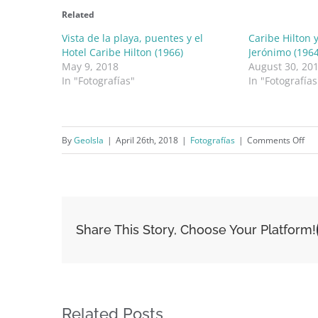
Related
Vista de la playa, puentes y el
Caribe Hilton 
Hotel Caribe Hilton (1966)
Jerónimo (1964
May 9, 2018
August 30, 20
In "Fotografías"
In "Fotografías
on
By
GeoIsla
|
April 26th, 2018
|
Fotografías
|
Comments Off
Hot
Car
Hil
y
Share This Story, Choose Your Platform!
Fue
de
Sa
Jer
Related Posts
(19