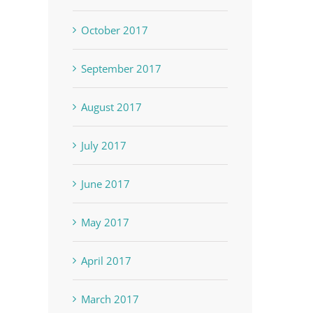
October 2017
September 2017
August 2017
July 2017
June 2017
Inaguración de la escuela
Fotos en el libro “Th
Rafael Fabián en Aguadilla,
Commonwealth of P
May 2017
Puerto Rico (1928)
Rico” (1962)
April 2017
August 11th, 2020
June 12th, 2020
March 2017