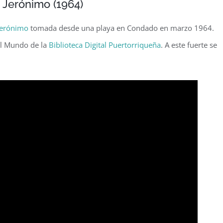
n Jerónimo (1964)
Jerónimo
tomada desde una playa en Condado en marzo 1964.
El Mundo de la
Biblioteca Digital Puertorriqueña
. A este fuerte se