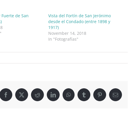
y Fuerte de San
Vista del Fortín de San Jerónimo
)
desde el Condado (entre 1898 y
18
1917)
"
November 14, 2018
In "Fotografías"
el
ibe
ton
Facebook
X
Reddit
LinkedIn
WhatsApp
Tumblr
Pinterest
Email
rte
n
ónimo
64)