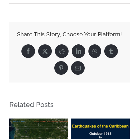
Observatorio
de
Arecibo
en
Share This Story, Choose Your Platform!
National
Geographic
Facebook
X
Reddit
LinkedIn
WhatsApp
Tumblr
(2018)
Pinterest
Email
Related Posts