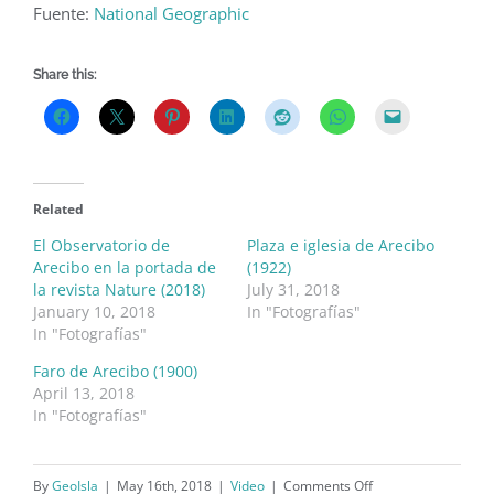
Fuente:
National Geographic
Share this:
Related
El Observatorio de
Plaza e iglesia de Arecibo
Arecibo en la portada de
(1922)
la revista Nature (2018)
July 31, 2018
January 10, 2018
In "Fotografías"
In "Fotografías"
Faro de Arecibo (1900)
April 13, 2018
In "Fotografías"
on
By
GeoIsla
|
May 16th, 2018
|
Video
|
Comments Off