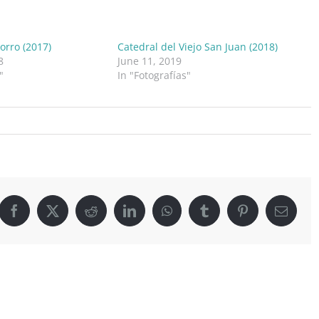
orro (2017)
Catedral del Viejo San Juan (2018)
8
June 11, 2019
"
In "Fotografías"
le
Facebook
X
Reddit
LinkedIn
WhatsApp
Tumblr
Pinterest
Email
8)