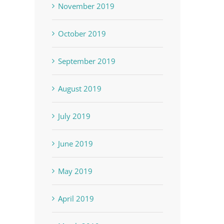
November 2019
October 2019
September 2019
August 2019
July 2019
Inaguración de la escuela
Fotos en el lib
Rafael Fabián en Aguadilla,
Commonwealth
June 2019
Puerto Rico (1928)
Rico” (1962)
May 2019
August 11th, 2020
June 12th, 2020
April 2019