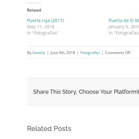
Related
Puerta roja (2017)
Puerta de El M
May 11, 2018
January 5, 201
In "Fotografías"
In "Fotografías
on
By
GeoIsla
|
June 9th, 2018
|
Fotografías
|
Comments Off
Detal
de
vitral
en
Share This Story, Choose Your Platform!
el
Viejo
San
Juan
Related Posts
(201