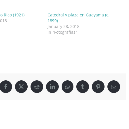
o Rico (1921)
Catedral y plaza en Guayama (c.
2018
1899)
January 28, 2018
In "Fotografías"
on
Central
Machete
en
Guayama
Facebook
X
Reddit
LinkedIn
WhatsApp
Tumblr
Pinterest
Email
(entre
1910
y
1920)