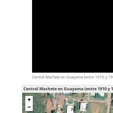
Central Machete en Guayama (entre 1910 y 19
Central Machete en Guayama (entre 1910 y 1
+
−