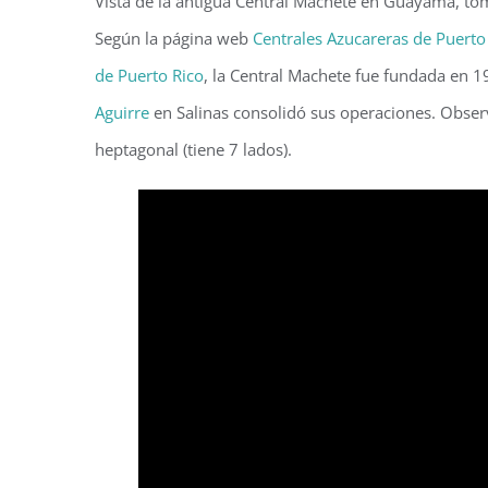
Vista de la antigua Central Machete en Guayama, to
Según la página web
Centrales Azucareras de Puerto
de Puerto Rico
, la Central Machete fue fundada en 
Aguirre
en Salinas consolidó sus operaciones. Observ
heptagonal (tiene 7 lados).