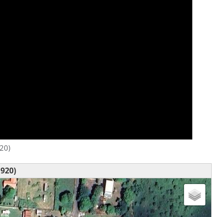
20)
920)