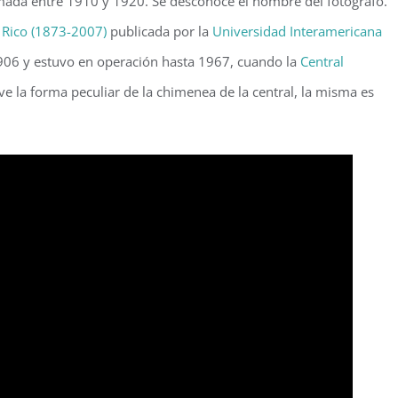
mada entre 1910 y 1920. Se desconoce el nombre del fotógrafo.
 Rico (1873-2007)
publicada por la
Universidad Interamericana
1906 y estuvo en operación hasta 1967, cuando la
Central
e la forma peculiar de la chimenea de la central, la misma es