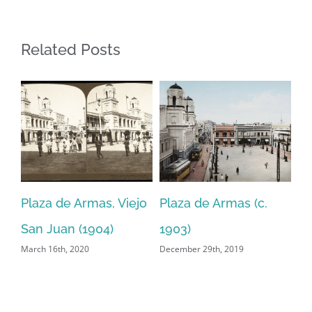
(1965)
Related Posts
de Armas, Viejo
Plaza de Armas (c.
Calle del Cri
an (1904)
1903)
San Juan (19
h, 2020
December 29th, 2019
December 28th, 2