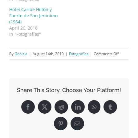
Hotel Caribe Hilton y
Fuerte de San Jerónimo
(1964)
April 26, 2018
In "Fotografías"
on
By
GeoIsla
|
August 14th, 2019
|
Fotografías
|
Comments Off
Roberto
Clemente
y
el
Share This Story, Choose Your Platform!
gobernado
Sánchez
Facebook
X
Reddit
LinkedIn
WhatsApp
Tumblr
Vilella
en
Pinterest
Email
La
Fortaleza