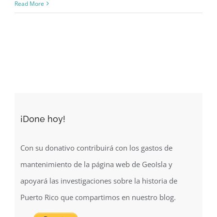
Modelo
Read More
batimétrico
de
la
trinchera
de
Puerto
Rico
y
¡Done hoy!
la
región
noreste
Con su donativo contribuirá con los gastos de
del
mantenimiento de la página web de GeoIsla y
Caribe
apoyará las investigaciones sobre la historia de
(2014)
Puerto Rico que compartimos en nuestro blog.