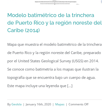
Modelo batimétrico de la trinchera
de Puerto Rico y la región noreste del
Caribe (2014)
Modelo batimétrico de la trinchera de
Puerto Rico y la región noreste del
Mapa que muestra el modelo batimétrico de la trinchera
Caribe (2014)
de Puerto Rico y la región noreste del Caribe, preparado
por el United States Geological Survey (USGS) en 2014.
Se conoce como batimetría a los mapas que ilustran la
topografía que se encuentra bajo un cuerpo de agua.
Este mapa incluye una leyenda que [...]
on
By
GeoIsla
|
January 16th, 2020
|
Mapas
|
Comments Off