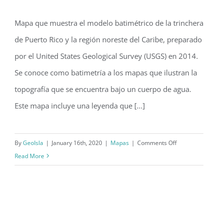
Modelo batimétrico de la trinchera de
Puerto Rico y la región noreste del
Mapa que muestra el modelo batimétrico de la trinchera
Caribe (2014)
de Puerto Rico y la región noreste del Caribe, preparado
por el United States Geological Survey (USGS) en 2014.
Se conoce como batimetría a los mapas que ilustran la
topografía que se encuentra bajo un cuerpo de agua.
Este mapa incluye una leyenda que [...]
on
By
GeoIsla
|
January 16th, 2020
|
Mapas
|
Comments Off
Modelo
Read More
batimétrico
de
la
trinchera