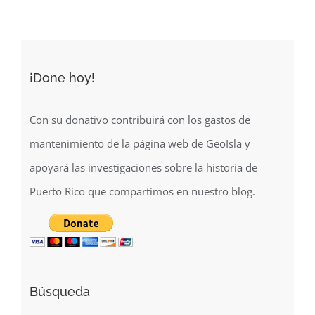
de
Puerto
Rico
y
¡Done hoy!
la
región
noreste
Con su donativo contribuirá con los gastos de
del
mantenimiento de la página web de GeoIsla y
Caribe
apoyará las investigaciones sobre la historia de
(2014)
Puerto Rico que compartimos en nuestro blog.
Búsqueda