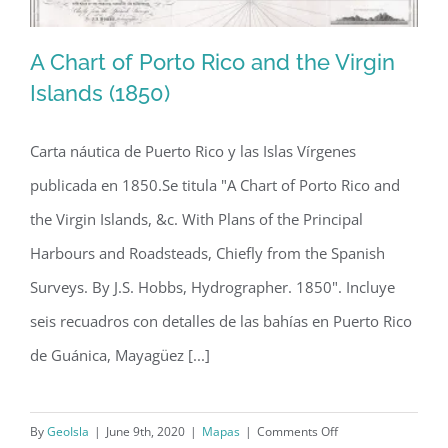
A Chart of Porto Rico and the Virgin
Islands (1850)
Carta náutica de Puerto Rico y las Islas Vírgenes
A Chart of Porto Rico and the Virgin
publicada en 1850.Se titula "A Chart of Porto Rico and
Islands (1850)
the Virgin Islands, &c. With Plans of the Principal
Harbours and Roadsteads, Chiefly from the Spanish
Surveys. By J.S. Hobbs, Hydrographer. 1850". Incluye
seis recuadros con detalles de las bahías en Puerto Rico
de Guánica, Mayagüez [...]
on
By
GeoIsla
|
June 9th, 2020
|
Mapas
|
Comments Off