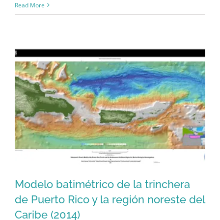
A
Read More
Chart
of
Porto
Rico
and
the
Virgin
Islands
(1850)
Modelo batimétrico de la trinchera
de Puerto Rico y la región noreste del
Caribe (2014)