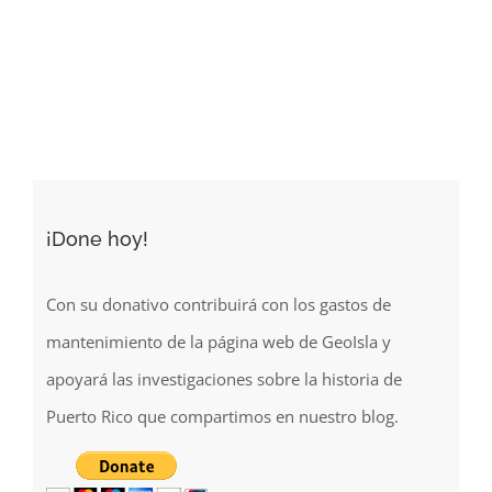
de
las
Antillas
españolas
(1850)
¡Done hoy!
Con su donativo contribuirá con los gastos de
mantenimiento de la página web de GeoIsla y
apoyará las investigaciones sobre la historia de
Puerto Rico que compartimos en nuestro blog.