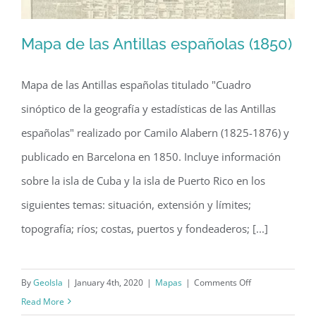
Mapa de las Antillas españolas (1850)
Mapa de las Antillas españolas titulado "Cuadro
sinóptico de la geografía y estadísticas de las Antillas
Mapa de las Antillas españolas (1850)
españolas" realizado por Camilo Alabern (1825-1876) y
publicado en Barcelona en 1850. Incluye información
sobre la isla de Cuba y la isla de Puerto Rico en los
siguientes temas: situación, extensión y límites;
topografía; ríos; costas, puertos y fondeaderos; [...]
on
By
GeoIsla
|
January 4th, 2020
|
Mapas
|
Comments Off
Mapa
Read More