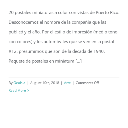
20 postales miniaturas a color con vistas de Puerto Rico.
Desconocemos el nombre de la compañía que las
20 vistas de Puerto Rico (¿1940’s?)
publicó y el año. Por el estilo de impresión (medio tono
con colores) y los automóviles que se ven en la postal
#12, presumimos que son de la década de 1940.
Paquete de postales en miniatura [...]
on
By
GeoIsla
|
August 10th, 2018
|
Arte
|
Comments Off
20
Read More
vistas
de
Puerto
Rico