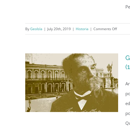
Pe
Resaltes Juveniles de Antonio
S. Pedreira (1940)
on
By
GeoIsla
|
July 20th, 2019
|
Historia
|
Comments Off
Resalte
Juvenile
de
G
Antonio
(
S.
Pedreir
Ar
(1940)
po
ed
po
Qu