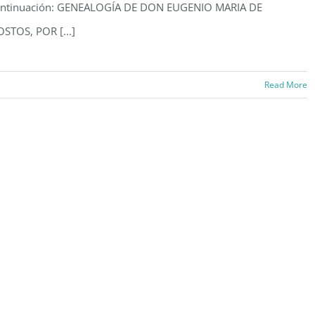
ontinuación: GENEALOGÍA DE DON EUGENIO MARIA DE
STOS, POR [...]
Read More
alogía
nio
a
os
)