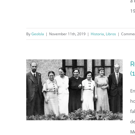
a 
19
“Antonio S. Pedreira: Vida y
expresión” por Concha
By
GeoIsla
|
November 11th, 2019
|
Historia
,
Libros
|
Commen
Meléndez (1940)
R
(
En
ho
fa
de
Me