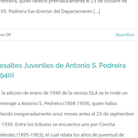
Pedreira, quien falleció prematuramente el 23 de octubre de
39. Pedreira fue director del Departamento [...]
on
ts Off
Read More
“Antonio
S.
Pedreira:
esaltes Juveniles de Antonio S. Pedreira
Vida
1940)
y
expresión”
 la edición de enero de 1940 de la revista ISLA se le rinde un
por
Concha
menaje a Antonio S. Pedreira (1898-1939), quien había
Meléndez
llecido inesperadamente unos meses antes el 23 de septiembre
(1940)
 1939. Entre los tributos se encuentra uno por Concha
léndez (1895-1983), el cual relata los años de juventud de