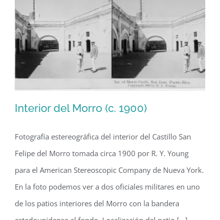
y
Negro
(1965)
Interior del Morro (c. 1900)
Fotografía estereográfica del interior del Castillo San
Felipe del Morro tomada circa 1900 por R. Y. Young
Interior del Morro (c. 1900)
para el American Stereoscopic Company de Nueva York.
En la foto podemos ver a dos oficiales militares en uno
de los patios interiores del Morro con la bandera
estadounidense al fondo. Localización del patio [...]