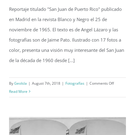
Reportaje titulado "San Juan de Puerto Rico" publicado
Puerto Rico en la revista Blanco y
en Madrid en la revista Blanco y Negro el 25 de
Negro (1965)
noviembre de 1965. El texto es de Angel Lázaro y las
fotografías son de Jaime Pato. Ilustrado con 17 fotos a
color, presenta una visión muy interesante del San Juan
de la década de 1960 desde [...]
on
By
GeoIsla
|
August 7th, 2018
|
Fotografías
|
Comments Off
Puerto
Read More
Rico
en
la
revista
Blanco