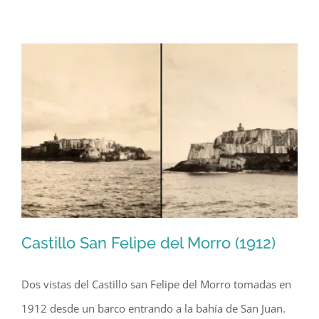
Fela
entrevi
por
Hugh
Downs
de
NBC
(1963)
Castillo San Felipe del Morro (1912)
Dos vistas del Castillo san Felipe del Morro tomadas en
1912 desde un barco entrando a la bahía de San Juan.