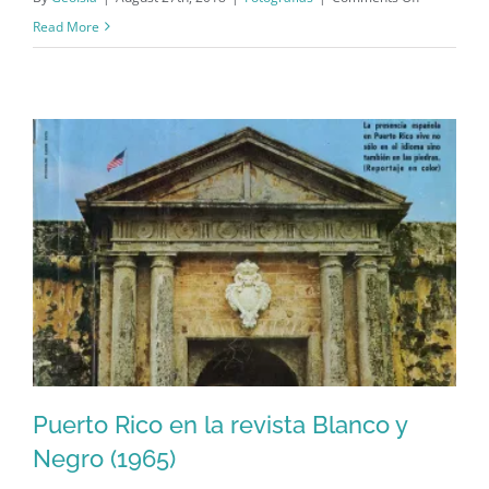
Castillo
Read More
San
Felipe
del
Morro
(1943)
Puerto Rico en la revista Blanco y
Negro (1965)