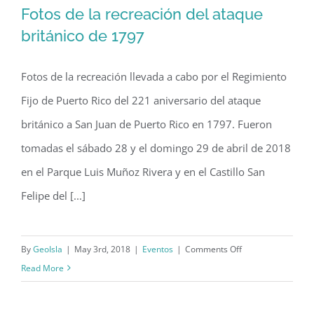
Fotos de la recreación del ataque
británico de 1797
Fotos de la recreación llevada a cabo por el Regimiento
Fotos de la recreación del ataque
Fijo de Puerto Rico del 221 aniversario del ataque
británico de 1797
británico a San Juan de Puerto Rico en 1797. Fueron
tomadas el sábado 28 y el domingo 29 de abril de 2018
en el Parque Luis Muñoz Rivera y en el Castillo San
Felipe del [...]
on
By
GeoIsla
|
May 3rd, 2018
|
Eventos
|
Comments Off
Fotos
Read More
de
la