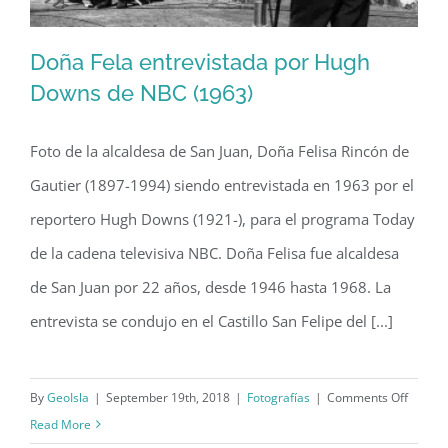
Doña Fela entrevistada por Hugh
Downs de NBC (1963)
Foto de la alcaldesa de San Juan, Doña Felisa Rincón de
Doña Fela entrevistada por Hugh
Gautier (1897-1994) siendo entrevistada en 1963 por el
Downs de NBC (1963)
reportero Hugh Downs (1921-), para el programa Today
de la cadena televisiva NBC. Doña Felisa fue alcaldesa
de San Juan por 22 años, desde 1946 hasta 1968. La
entrevista se condujo en el Castillo San Felipe del [...]
on
By
GeoIsla
|
September 19th, 2018
|
Fotografías
|
Comments Off
Doña
Read More