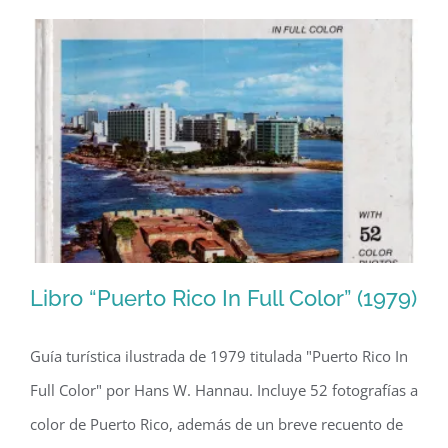
recreación
del
ataque
británico
de
1797
Libro “Puerto Rico In Full Color” (1979)
Guía turística ilustrada de 1979 titulada "Puerto Rico In
Full Color" por Hans W. Hannau. Incluye 52 fotografías a
Libro “Puerto Rico In Full Color” (1979)
color de Puerto Rico, además de un breve recuento de