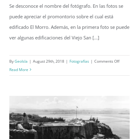
Castillo San Felipe del Morro (1912)
Se desconoce el nombre del fotógrafo. En las fotos se
puede apreciar el promontorio sobre el cual está
edificado El Morro. Además, en la primera foto se puede
ver algunas edificaciones del Viejo San [...]
on
By
GeoIsla
|
August 29th, 2018
|
Fotografías
|
Comments Off
Castillo
Read More
San
Felipe
del
Morro
(1912)