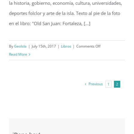
la historia, gobierno, economía, cultura, universidades,
deportes folclor y arte de la isla. Texto al pie de la foto
en el libro: "Old San Juan: Fortaleza, [...]
on
By
GeoIsla
|
July 15th, 2017
|
Libros
|
Comments Off
Libro
Read More
“Puerto
Rico
In
Previous
1
2
Full
Color”
(1979)