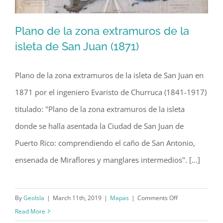
Plano de la zona extramuros de la
isleta de San Juan (1871)
Plano de la zona extramuros de la isleta de San Juan en
Plano de la zona extramuros de la
1871 por el ingeniero Evaristo de Churruca (1841-1917)
isleta de San Juan (1871)
titulado: "Plano de la zona extramuros de la isleta
donde se halla asentada la Ciudad de San Juan de
Puerto Rico: comprendiendo el caño de San Antonio,
ensenada de Miraflores y manglares intermedios". [...]
on
By
GeoIsla
|
March 11th, 2019
|
Mapas
|
Comments Off
Plano
Read More