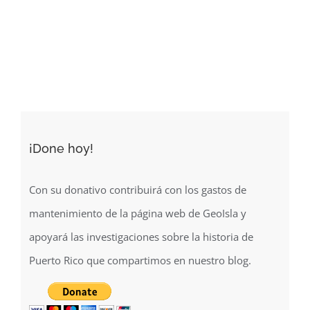
de
la
zona
extramuros
de
la
isleta
de
¡Done hoy!
San
Juan
(1871)
Con su donativo contribuirá con los gastos de
mantenimiento de la página web de GeoIsla y
apoyará las investigaciones sobre la historia de
Puerto Rico que compartimos en nuestro blog.