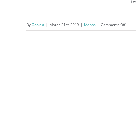
te
on
By
GeoIsla
|
March 21st, 2019
|
Mapas
|
Comments Off
Mapa del Nuevo Mundo (1540)
Mapa
del
Nuevo
Mund
(1540)