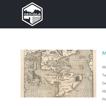
Skip
to
content
M
Ma
Ta
Ge
li
Pt