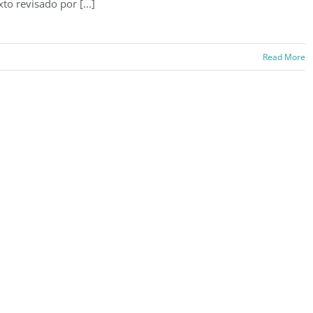
xto revisado por [...]
Read More
o