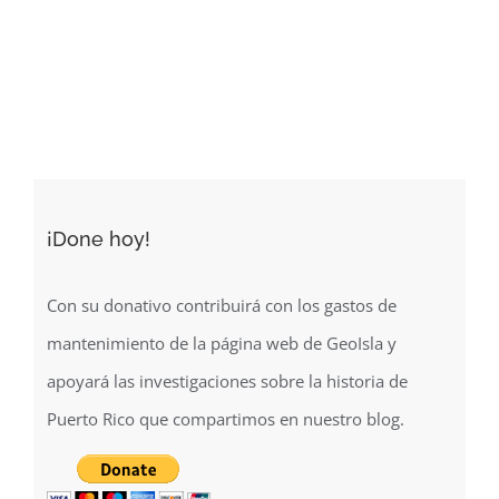
de
progresos
del
mapa
militar
de
Puerto
Rico
¡Done hoy!
(1895)
Con su donativo contribuirá con los gastos de
mantenimiento de la página web de GeoIsla y
apoyará las investigaciones sobre la historia de
Puerto Rico que compartimos en nuestro blog.