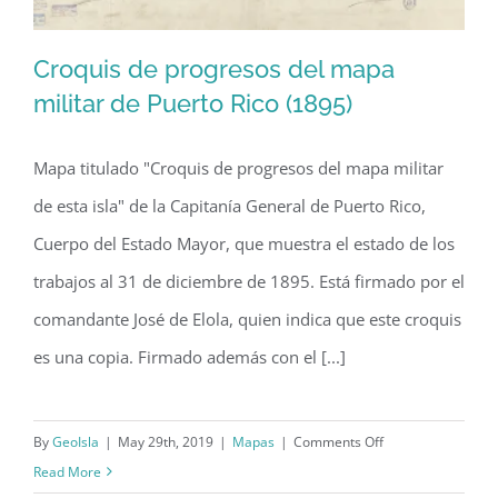
Croquis de progresos del mapa
militar de Puerto Rico (1895)
Mapa titulado "Croquis de progresos del mapa militar
Croquis de progresos del mapa militar
de esta isla" de la Capitanía General de Puerto Rico,
de Puerto Rico (1895)
Cuerpo del Estado Mayor, que muestra el estado de los
trabajos al 31 de diciembre de 1895. Está firmado por el
comandante José de Elola, quien indica que este croquis
es una copia. Firmado además con el [...]
on
By
GeoIsla
|
May 29th, 2019
|
Mapas
|
Comments Off
Croquis
Read More