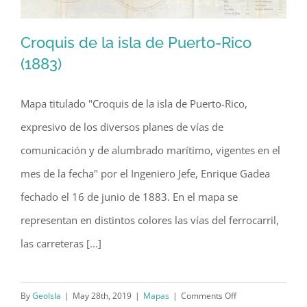
Croquis de la isla de Puerto-Rico
(1883)
Mapa titulado "Croquis de la isla de Puerto-Rico,
Croquis de la isla de Puerto-Rico
expresivo de los diversos planes de vías de
(1883)
comunicación y de alumbrado marítimo, vigentes en el
mes de la fecha" por el Ingeniero Jefe, Enrique Gadea
fechado el 16 de junio de 1883. En el mapa se
representan en distintos colores las vías del ferrocarril,
las carreteras [...]
on
By
GeoIsla
|
May 28th, 2019
|
Mapas
|
Comments Off