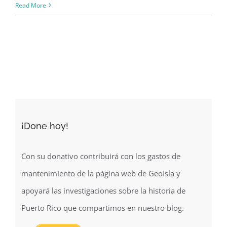
Croquis
Read More
de
la
isla
de
Puerto-
Rico
(1883)
¡Done hoy!
Con su donativo contribuirá con los gastos de
mantenimiento de la página web de GeoIsla y
apoyará las investigaciones sobre la historia de
Puerto Rico que compartimos en nuestro blog.