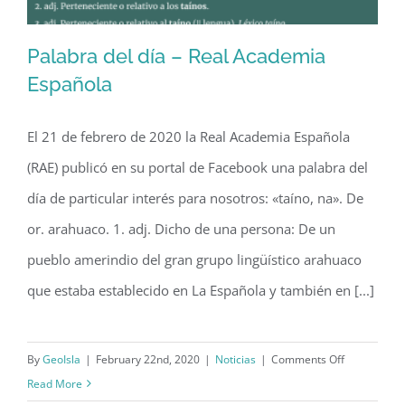
Palabra del día – Real Academia
Española
El 21 de febrero de 2020 la Real Academia Española
Palabra del día – Real Academia
(RAE) publicó en su portal de Facebook una palabra del
Española
día de particular interés para nosotros: «taíno, na». De
or. arahuaco. 1. adj. Dicho de una persona: De un
pueblo amerindio del gran grupo lingüístico arahuaco
que estaba establecido en La Española y también en [...]
on
By
GeoIsla
|
February 22nd, 2020
|
Noticias
|
Comments Off
Palabra
Read More