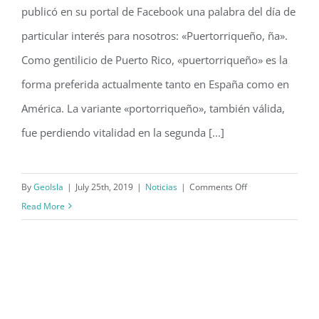
publicó en su portal de Facebook una palabra del día de
Española
particular interés para nosotros: «Puertorriqueño, ña».
Como gentilicio de Puerto Rico, «puertorriqueño» es la
forma preferida actualmente tanto en España como en
América. La variante «portorriqueño», también válida,
fue perdiendo vitalidad en la segunda [...]
on
By
GeoIsla
|
July 25th, 2019
|
Noticias
|
Comments Off
Palabra
Read More
del
día
–
Real
Academia