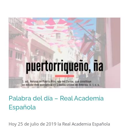
del
día
–
Real
Academia
Española
Palabra del día – Real Academia
Española
Hoy 25 de julio de 2019 la Real Academia Española
Palabra del día – Real Academia