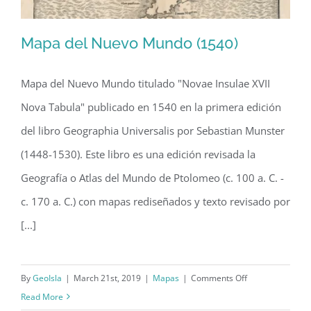
Mapa del Nuevo Mundo (1540)
Mapa del Nuevo Mundo titulado "Novae Insulae XVII
Nova Tabula" publicado en 1540 en la primera edición
Mapa del Nuevo Mundo (1540)
del libro Geographia Universalis por Sebastian Munster
(1448-1530). Este libro es una edición revisada la
Geografía o Atlas del Mundo de Ptolomeo (c. 100 a. C. -
c. 170 a. C.) con mapas rediseñados y texto revisado por
[...]
on
By
GeoIsla
|
March 21st, 2019
|
Mapas
|
Comments Off
Mapa
Read More