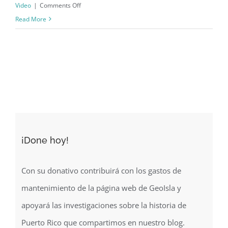
on
Video
|
Comments Off
Documental
Read More
“Puerto
Rico:
A
Colony
the
American
Way”
(1981)
¡Done hoy!
Con su donativo contribuirá con los gastos de
mantenimiento de la página web de GeoIsla y
apoyará las investigaciones sobre la historia de
Puerto Rico que compartimos en nuestro blog.