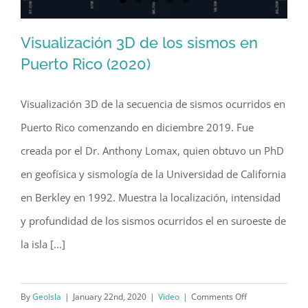
Visualización 3D de los sismos en
Puerto Rico (2020)
Visualización 3D de la secuencia de sismos ocurridos en
Visualización 3D de los sismos en
Puerto Rico comenzando en diciembre 2019. Fue
Puerto Rico (2020)
creada por el Dr. Anthony Lomax, quien obtuvo un PhD
en geofísica y sismología de la Universidad de California
en Berkley en 1992. Muestra la localización, intensidad
y profundidad de los sismos ocurridos el en suroeste de
la isla [...]
on
By
GeoIsla
|
January 22nd, 2020
|
Video
|
Comments Off