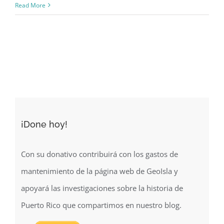
Visualización
Read More
3D
de
los
sismos
en
Puerto
Rico
(2020)
¡Done hoy!
Con su donativo contribuirá con los gastos de
mantenimiento de la página web de GeoIsla y
apoyará las investigaciones sobre la historia de
Puerto Rico que compartimos en nuestro blog.