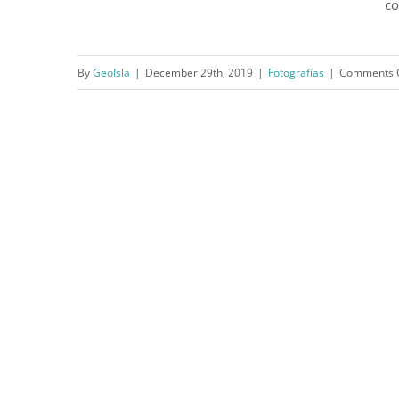
co
By
GeoIsla
|
December 29th, 2019
|
Fotografías
|
Comments 
Plaza de Armas (c. 1903)