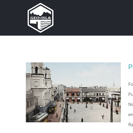
Skip
to
content
P
Fo
Pu
No
en
Ra