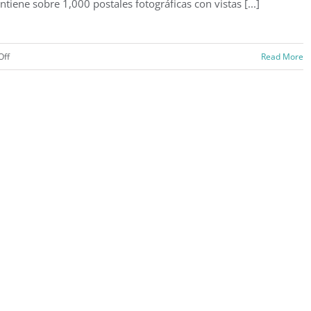
ntiene sobre 1,000 postales fotográficas con vistas [...]
on
Off
Read More
Plaza
de
Armas
(c.
1903)