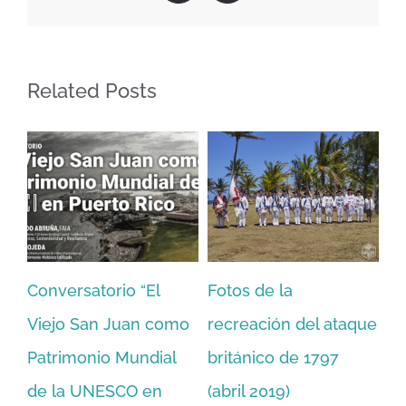
San
Juan
Related Posts
a
Charla “Héroes de
Conversatorio: 2
 del ataque
una tradición
aniversario del 
de 1797
milenaria: Albañiles
Urbano
February 5th, 2020
)
del San Juan National