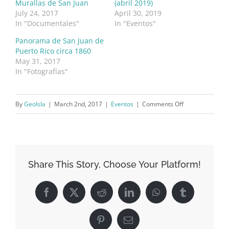
Murallas de San Juan
(abril 2019)
July 24, 2017
April 30, 2019
In "Documentales"
In "Eventos"
Panorama de San Juan de
Puerto Rico circa 1860
May 31, 2017
In "Fotografías"
on
By
GeoIsla
|
March 2nd, 2017
|
Eventos
|
Comments Off
4to.
Congreso
de
la
Share This Story, Choose Your Platform!
historia
de
Facebook
X
Reddit
LinkedIn
WhatsApp
Tumblr
la
ciudad
Pinterest
Email
de