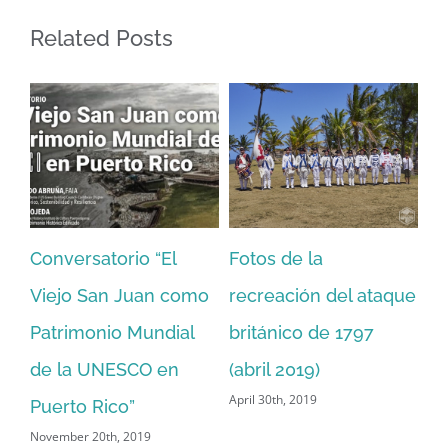
Related Posts
a
Charla “Héroes de
Conversatorio: 2
 del ataque
una tradición
aniversario del 
de 1797
milenaria: Albañiles
Urbano
February 5th, 2020
)
del San Juan National
Historic Site”
April 25th, 2019