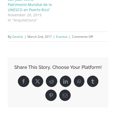
Patrimonio Mundial de la
UNESCO en Puerto Rico”
November 20, 2019
In "Arquitectura"
on
By
GeoIsla
|
March 2nd, 2017
|
Eventos
|
Comments Off
San
Juan
Oculto:
La
Share This Story, Choose Your Platform!
ciudad
antigua
Facebook
X
Reddit
LinkedIn
WhatsApp
Tumblr
desde
otras
Pinterest
Email
miradas