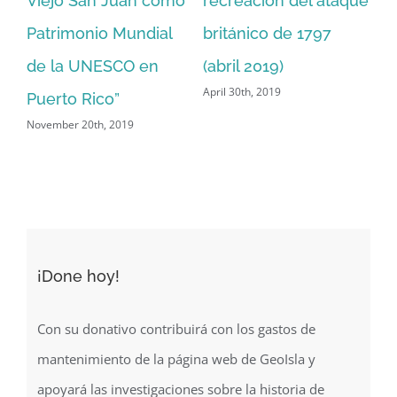
que
una tradición
aniversario del Tren
“O
milenaria: Albañiles
Urbano
de
February 5th, 2020
Jan
del San Juan National
Historic Site”
April 25th, 2019
¡Done hoy!
Con su donativo contribuirá con los gastos de
mantenimiento de la página web de GeoIsla y
apoyará las investigaciones sobre la historia de