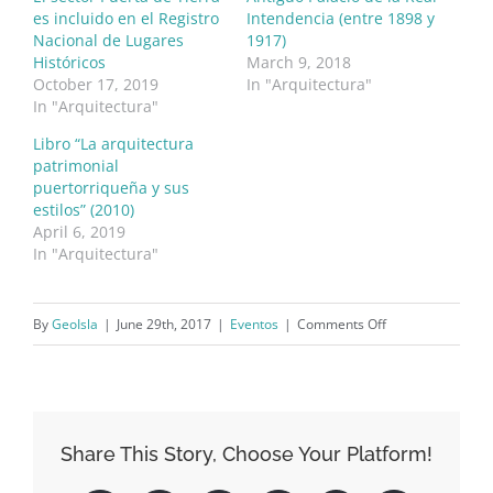
es incluido en el Registro
Intendencia (entre 1898 y
Nacional de Lugares
1917)
Históricos
March 9, 2018
October 17, 2019
In "Arquitectura"
In "Arquitectura"
Libro “La arquitectura
patrimonial
puertorriqueña y sus
estilos” (2010)
April 6, 2019
In "Arquitectura"
on
By
GeoIsla
|
June 29th, 2017
|
Eventos
|
Comments Off
Charla
por
la
Dra.
Share This Story, Choose Your Platform!
Arleen