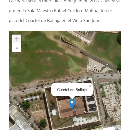
La charla será el miércoles, 5 de julio de 2017 a las 6:30
pm en la Sala Maestro Rafael Cordero Molina, tercer
piso del Cuartel de Ballajá en el Viejo San Juan.
+
-
×
Cuartel de Ballajá