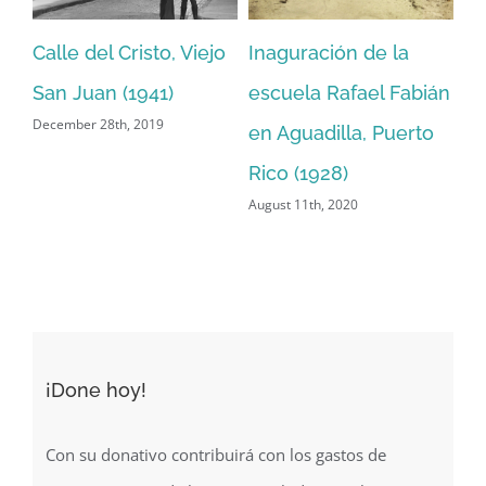
Calle del Cristo, Viejo
Inaguración de la
Fo
San Juan (1941)
escuela Rafael Fabián
C
December 28th, 2019
en Aguadilla, Puerto
Pu
Jun
Rico (1928)
August 11th, 2020
¡Done hoy!
Con su donativo contribuirá con los gastos de