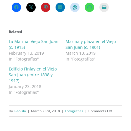
Related
La Marina, Viejo San Juan
Marina y plaza en el Viejo
(c. 1915)
San Juan (c. 1901)
February 13, 2019
March 13, 2019
In "Fotografías"
In "Fotografías"
Edificio Finlay en el Viejo
San Juan (entre 1898 y
1917)
January 23, 2018
In "Fotografías"
on
By
GeoIsla
|
March 23rd, 2018
|
Fotografías
|
Comments Off
La
Marina