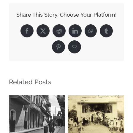
desde
el
Share This Story, Choose Your Platform!
muelle,
Viejo
Facebook
X
Reddit
LinkedIn
WhatsApp
Tumblr
San
Juan
Pinterest
Email
(c.
1903)
Related Posts