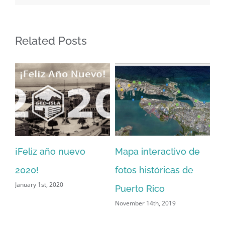
Related Posts
activo de
Mapa interactivo de
Conversatorio: 2
ricas de
fotos históricas de
aniversario del 
o
Puerto Rico
Urbano
 2019
July 31st, 2019
February 5th, 2020