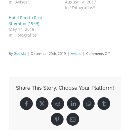
In "Avisos"
August 14, 2017
In "Fotografías"
Hotel Puerto Rico
Sheraton (1969)
May 14, 2018
In "Fotografías"
on
By
GeoIsla
|
December 25th, 2019
|
Avisos
|
Comments Off
¡Muchas
felicidades!
Share This Story, Choose Your Platform!
Facebook
X
Reddit
LinkedIn
WhatsApp
Tumblr
Pinterest
Email