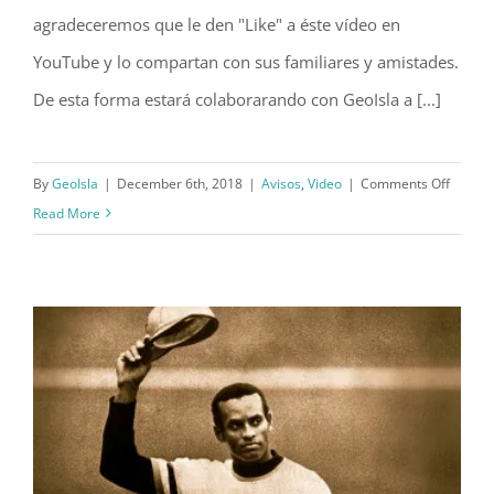
agradeceremos que le den "Like" a éste vídeo en
YouTube y lo compartan con sus familiares y amistades.
De esta forma estará colaborarando con GeoIsla a [...]
on
By
GeoIsla
|
December 6th, 2018
|
Avisos
,
Video
|
Comments Off
Nuevo
Read More
canal
de
GeoIsl
en
YouTu