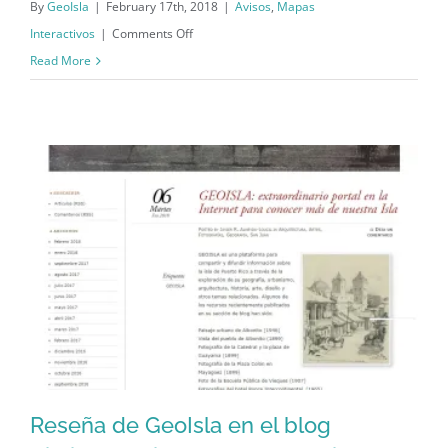
By
GeoIsla
|
February 17th, 2018
|
Avisos
,
Mapas
on
Interactivos
|
Comments Off
Mapa
Read More
interactivo
de
fotos
históricas
de
Puerto
Rico
–
Actualizado
Reseña de GeoIsla en el blog