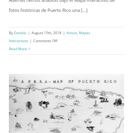
fotos históricas de Puerto Rico una [...]
By
GeoIsla
|
August 15th, 2018
|
Avisos
,
Mapas
on
Interactivos
|
Comments Off
GeoIsla
Read More
actualiza
su
sección
de
mapas