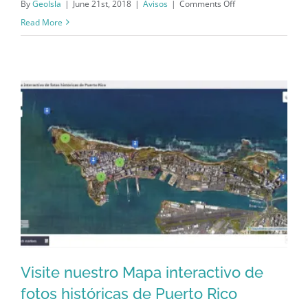
on
By
GeoIsla
|
June 21st, 2018
|
Avisos
|
Comments Off
La
Read More
arquitectura
de
la
PRRA
Visite nuestro Mapa interactivo de
fotos históricas de Puerto Rico