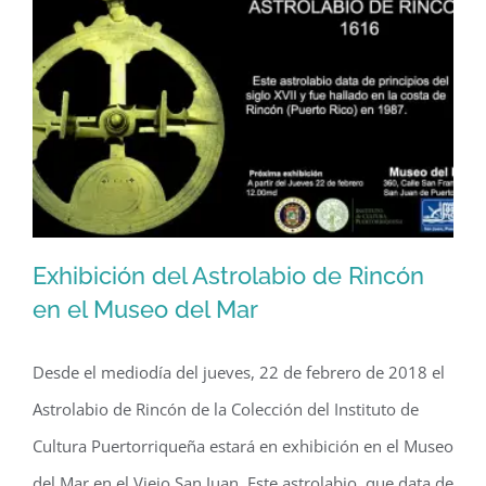
fotos
históricas
de
Puerto
Rico
Exhibición del Astrolabio de Rincón
en el Museo del Mar
Desde el mediodía del jueves, 22 de febrero de 2018 el
Exhibición del Astrolabio de Rincón en
Astrolabio de Rincón de la Colección del Instituto de
el Museo del Mar
Cultura Puertorriqueña estará en exhibición en el Museo
del Mar en el Viejo San Juan. Este astrolabio, que data de