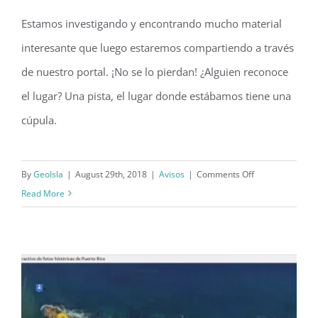
Estamos investigando y encontrando mucho material
interesante que luego estaremos compartiendo a través
¡Estén pendientes a GeoIsla!
de nuestro portal. ¡No se lo pierdan! ¿Alguien reconoce
el lugar? Una pista, el lugar donde estábamos tiene una
cúpula.
on
By
GeoIsla
|
August 29th, 2018
|
Avisos
|
Comments Off
¡Estén
Read More
pendientes
a
GeoIsla!