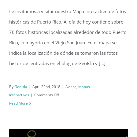
Le invitamos a visitar nuestro Mapa interactivo de fotos
Visite nuestro Mapa interactivo de
históricas de Puerto Rico. Al día de hoy contiene sobre
fotos históricas de Puerto Rico
70 fotos históricas localizadas alrededor de todo Puerto
Rico, la mayoría en el Viejo San Juan. En el mapa se
indica la localización de dónde se tomaron las fotos
históricas entradas en el blog de GeoIsla y [...]
By
GeoIsla
|
April 22nd, 2018
|
Avisos
,
Mapas
on
Interactivos
|
Comments Off
Visite
Read More
nuestro
Mapa
interactivo
de