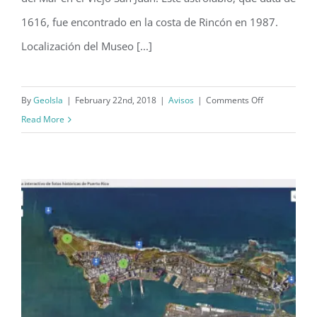
1616, fue encontrado en la costa de Rincón en 1987.
Localización del Museo [...]
on
By
GeoIsla
|
February 22nd, 2018
|
Avisos
|
Comments Off
Exhibición
Read More
del
Astrolabio
de
Rincón
en
el
Museo
del
Mar