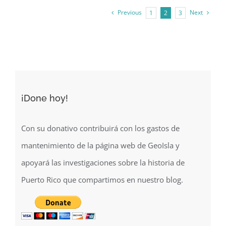
en
Previous
Next
1
2
3
el
blog
Biblioteca
Virtual
de
Puerto
¡Done hoy!
Rico
Con su donativo contribuirá con los gastos de
mantenimiento de la página web de GeoIsla y
apoyará las investigaciones sobre la historia de
Puerto Rico que compartimos en nuestro blog.