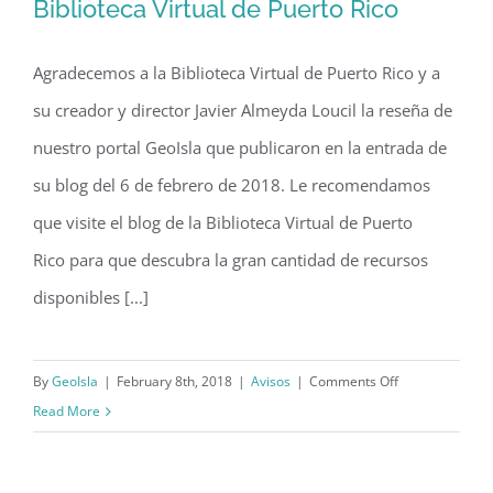
Biblioteca Virtual de Puerto Rico
Agradecemos a la Biblioteca Virtual de Puerto Rico y a
Reseña de GeoIsla en el blog
su creador y director Javier Almeyda Loucil la reseña de
Biblioteca Virtual de Puerto Rico
nuestro portal GeoIsla que publicaron en la entrada de
su blog del 6 de febrero de 2018. Le recomendamos
que visite el blog de la Biblioteca Virtual de Puerto
Rico para que descubra la gran cantidad de recursos
disponibles [...]
on
By
GeoIsla
|
February 8th, 2018
|
Avisos
|
Comments Off
Reseña
Read More
de
GeoIsla