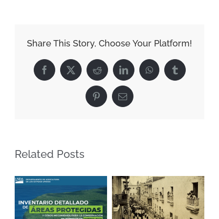
aguinaldos
del
infante
Share This Story, Choose Your Platform!
(196-?)
Facebook
X
Reddit
LinkedIn
WhatsApp
Tumblr
Pinterest
Email
Related Posts