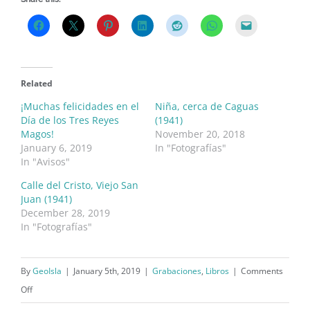
Related
¡Muchas felicidades en el
Niña, cerca de Caguas
Día de los Tres Reyes
(1941)
Magos!
November 20, 2018
January 6, 2019
In "Fotografías"
In "Avisos"
Calle del Cristo, Viejo San
Juan (1941)
December 28, 2019
In "Fotografías"
By
GeoIsla
|
January 5th, 2019
|
Grabaciones
,
Libros
|
Comments
on
Off
Los