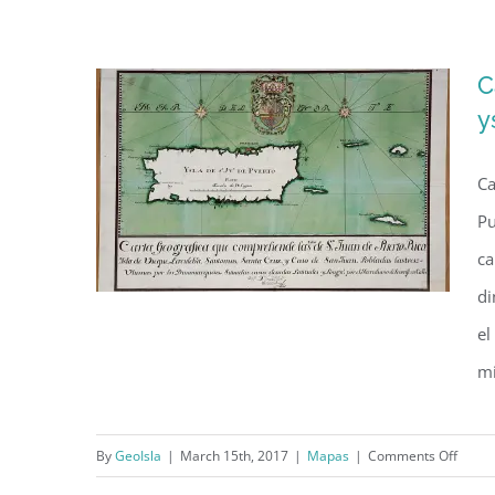
Plano
de Puerto Rico (1769)
de
la
C
ysla
y
de
San
Ca
Juan
de
Pu
Puert
ca
Rico
di
(1769
el
mi
Carta geográfica que
comprehende las yslas de San
on
By
GeoIsla
|
March 15th, 2017
|
Mapas
|
Comments Off
Juan de Puerto Rico (1739)
Carta