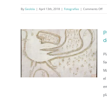
on
By
GeoIsla
|
April 13th, 2018
|
Fotografías
|
Comments Off
Faro de Isla de Mona (1977)
Far
de
Isla
P
de
d
Mo
(19
Pl
fe
Ma
el
em
pl
Plano del asiento y del puerto