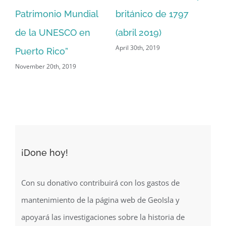
milenaria: Albañiles
Urbano
de
February 5th, 2020
Jan
del San Juan National
Historic Site”
April 25th, 2019
¡Done hoy!
Con su donativo contribuirá con los gastos de
mantenimiento de la página web de GeoIsla y
apoyará las investigaciones sobre la historia de