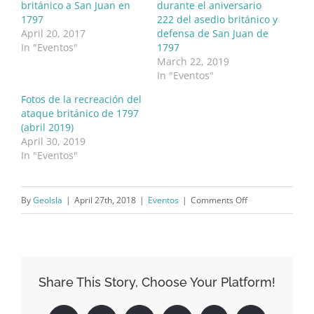
británico a San Juan en
durante el aniversario
1797
222 del asedio británico y
April 20, 2017
defensa de San Juan de
In "Eventos"
1797
March 22, 2019
In "Eventos"
Fotos de la recreación del
ataque británico de 1797
(abril 2019)
April 30, 2019
In "Eventos"
on
By
GeoIsla
|
April 27th, 2018
|
Eventos
|
Comments Off
Recreación
del
asedio
británico
Share This Story, Choose Your Platform!
de
1797