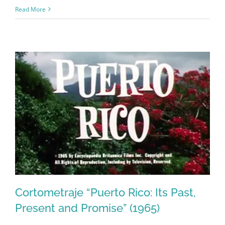
Cortometraje
Read More
“Que
Puerto
Rico”
(1963)
Cortometraje “Puerto Rico: Its Past,
Present and Promise” (1965)