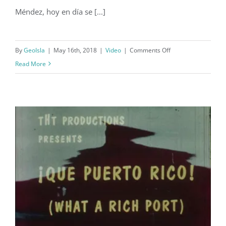
Méndez, hoy en día se [...]
on
By
GeoIsla
|
May 16th, 2018
|
Video
|
Comments Off
Observatorio
Read More
de
Arecibo
en
National
Geographic
(2018)