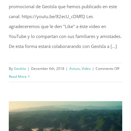
Nuevo canal de GeoIsla en YouTube
promocional de GeoIsla que hemos publicado en este
canal: https://youtu.be/82ecU_cDMfQ Les
agradeceremos que le den "Like" a éste vídeo en
YouTube y lo compartan con sus familiares y amistades.
De esta forma estará colaborarando con GeoIsla a [...]
on
By
GeoIsla
|
December 6th, 2018
|
Avisos
,
Video
|
Comments Off
Nuevo
Read More
canal
de
GeoIsl
en
YouTu