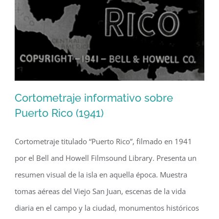
(1929)
Cortometraje informativo sobre
Puerto Rico (1941)
Cortometraje titulado “Puerto Rico”, filmado en 1941
Cortometraje informativo sobre
por el Bell and Howell Filmsound Library. Presenta un
Puerto Rico (1941)
resumen visual de la isla en aquella época. Muestra
tomas aéreas del Viejo San Juan, escenas de la vida
diaria en el campo y la ciudad, monumentos históricos