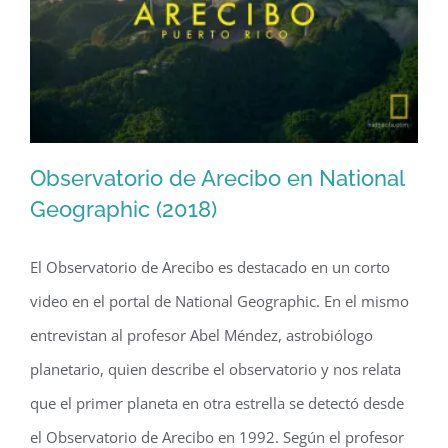
Observatorio de Arecibo en National
Geographic (2018)
El Observatorio de Arecibo es destacado en un corto
Observatorio de Arecibo en National
video en el portal de National Geographic. En el mismo
Geographic (2018)
entrevistan al profesor Abel Méndez, astrobiólogo
planetario, quien describe el observatorio y nos relata
que el primer planeta en otra estrella se detectó desde
el Observatorio de Arecibo en 1992. Según el profesor