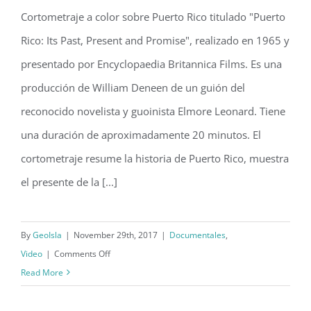
Cortometraje a color sobre Puerto Rico titulado "Puerto
Cortometraje “Puerto Rico: Its Past,
Rico: Its Past, Present and Promise", realizado en 1965 y
Present and Promise” (1965)
presentado por Encyclopaedia Britannica Films. Es una
producción de William Deneen de un guión del
reconocido novelista y guoinista Elmore Leonard. Tiene
una duración de aproximadamente 20 minutos. El
cortometraje resume la historia de Puerto Rico, muestra
el presente de la [...]
By
GeoIsla
|
November 29th, 2017
|
Documentales
,
on
Video
|
Comments Off
Cortometraje
Read More
“Puerto
Rico: