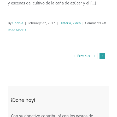
y escenas del cultivo de la caña de azúcar y el [...]
on
By
GeoIsla
|
February 9th, 2017
|
Historia
,
Video
|
Comments Off
Cortom
Read More
informa
sobre
Puerto
Previous
1
2
Rico
(1941)
¡Done hoy!
Con su donativo contribuirá con los gastos de