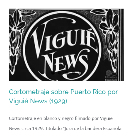
Its
Past,
Present
and
Promise”
(1965)
Cortometraje sobre Puerto Rico por
Viguié News (1929)
Cortometraje en blanco y negro filmado por Viguié
Cortometraje sobre Puerto Rico por
News circa 1929. Titulado "Jura de la bandera Española
Viguié News (1929)