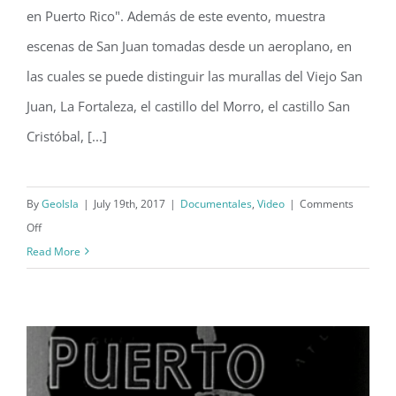
en Puerto Rico". Además de este evento, muestra
escenas de San Juan tomadas desde un aeroplano, en
las cuales se puede distinguir las murallas del Viejo San
Juan, La Fortaleza, el castillo del Morro, el castillo San
Cristóbal, [...]
By
GeoIsla
|
July 19th, 2017
|
Documentales
,
Video
|
Comments
on
Off
Cortometraje
Read More
sobre
Puerto
Rico
por
Viguié
News