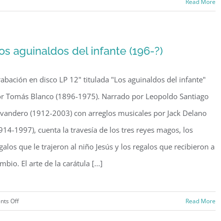
Read More
e
y
os aguinaldos del infante (196-?)
o
abación en disco LP 12" titulada "Los aguinaldos del infante"
n
r Tomás Blanco (1896-1975). Narrado por Leopoldo Santiago
41)
vandero (1912-2003) con arreglos musicales por Jack Delano
914-1997), cuenta la travesía de los tres reyes magos, los
galos que le trajeron al niño Jesús y los regalos que recibieron a
mbio. El arte de la carátula [...]
on
ts Off
Read More
Los