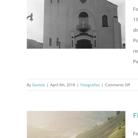
Sa
Fo
Se
(1
19
di
Po
re
Pa
on
By
GeoIsla
|
April 9th, 2018
|
Fotografías
|
Comments Off
Iglesia de Barranquitas (1941)
Igles
de
Barr
F
(194
Fo