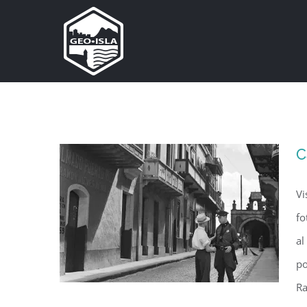
Skip
to
content
C
Vi
fo
al
po
Ra