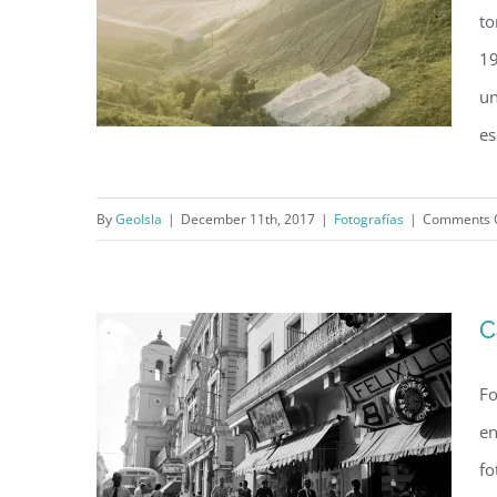
to
19
un
es
By
GeoIsla
|
December 11th, 2017
|
Fotografías
|
Comments 
Finca de tabaco en
Barranquitas (1941)
C
Fo
en
fo