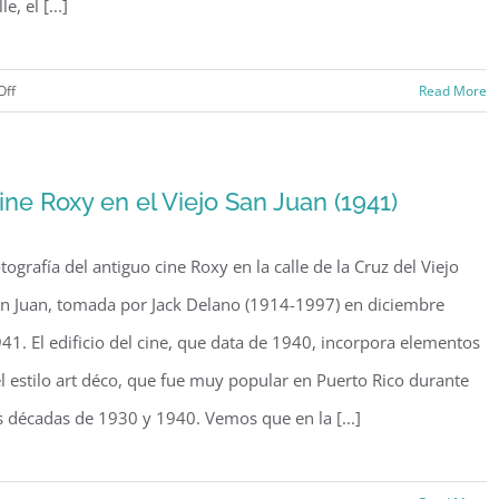
le, el [...]
on
Off
Read More
Calle
del
Cristo,
ine Roxy en el Viejo San Juan (1941)
Viejo
San
tografía del antiguo cine Roxy en la calle de la Cruz del Viejo
Juan
(1941)
n Juan, tomada por Jack Delano (1914-1997) en diciembre
41. El edificio del cine, que data de 1940, incorpora elementos
l estilo art déco, que fue muy popular en Puerto Rico durante
s décadas de 1930 y 1940. Vemos que en la [...]