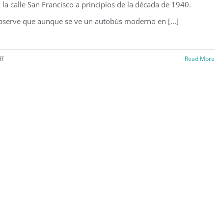
 la calle San Francisco a principios de la década de 1940.
serve que aunque se ve un autobús moderno en [...]
on
ff
Read More
Calle
San
Francisco,
Viejo
San
Juan
(1941)