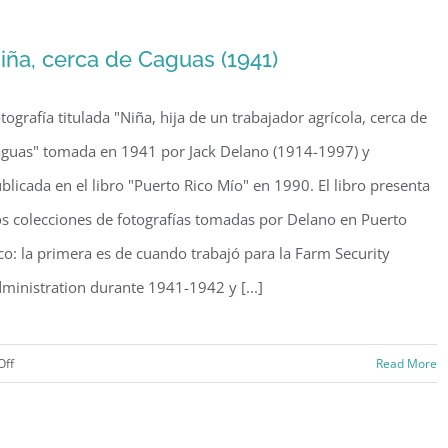
aguinaldos
del
iña, cerca de Caguas (1941)
infante
(196-?)
tografía titulada "Niña, hija de un trabajador agrícola, cerca de
guas" tomada en 1941 por Jack Delano (1914-1997) y
blicada en el libro "Puerto Rico Mío" en 1990. El libro presenta
s colecciones de fotografías tomadas por Delano en Puerto
co: la primera es de cuando trabajó para la Farm Security
ministration durante 1941-1942 y [...]
on
Off
Read More
Niña,
cerca
de