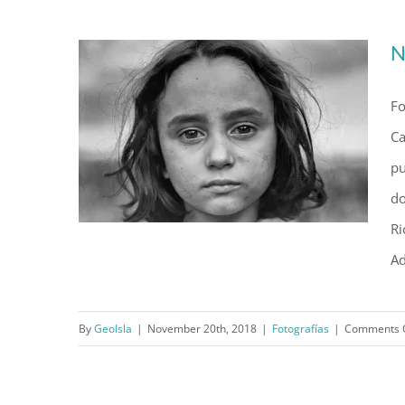
N
Fo
Ca
pu
do
Ri
Ad
By
GeoIsla
|
November 20th, 2018
|
Fotografías
|
Comments 
Niña, cerca de Caguas (1941)