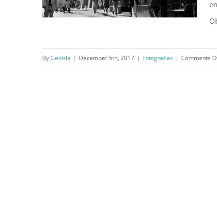
en
Ob
By
GeoIsla
|
December 5th, 2017
|
Fotografías
|
Comments O
Calle San Francisco, Viejo San
Juan (1941)