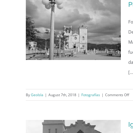
P
Fo
De
Má
fu
da
[..
Plaza e iglesia de San
on
By
GeoIsla
|
August 7th, 2018
|
Fotografías
|
Comments Off
Pl
Sebastián (1942)
e
ig
I
de