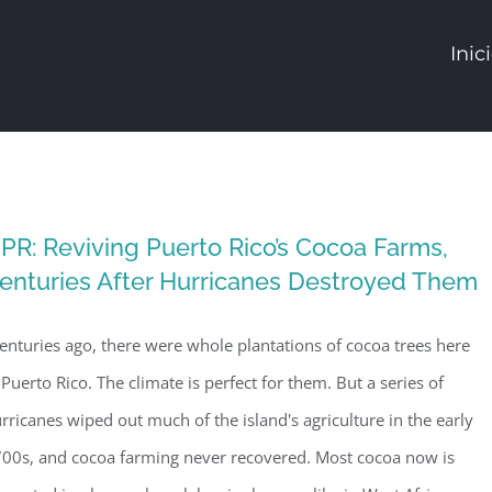
Inic
PR: Reviving Puerto Rico’s Cocoa Farms,
enturies After Hurricanes Destroyed Them
enturies ago, there were whole plantations of cocoa trees here
 Puerto Rico. The climate is perfect for them. But a series of
rricanes wiped out much of the island's agriculture in the early
00s, and cocoa farming never recovered. Most cocoa now is