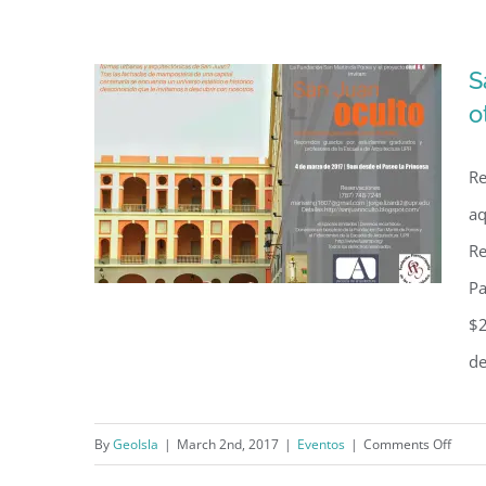
Isla: Las fortificaciones del
Viejo San Juan”
S
o
Re
aq
Re
Pa
$2
de
San Juan Oculto: La ciudad
antigua desde otras miradas
on
By
GeoIsla
|
March 2nd, 2017
|
Eventos
|
Comments Off
San