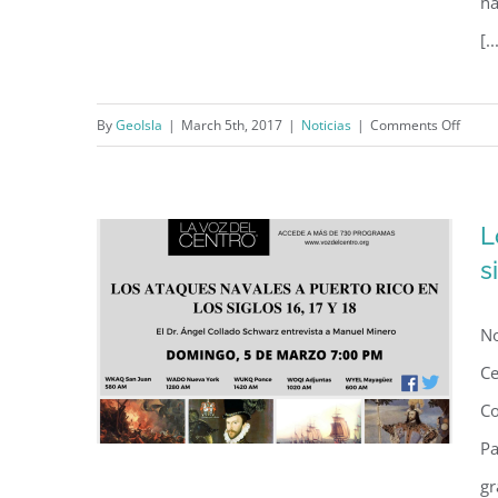
ha
[..
NPR: Reviving Puerto Rico’s
Cocoa Farms, Centuries After
on
By
GeoIsla
|
March 5th, 2017
|
Noticias
|
Comments Off
Hurricanes Destroyed Them
NPR:
Revivi
Puert
L
Rico’s
s
Cocoa
Farms
No
Centu
After
Ce
Hurri
Co
Destr
Pa
Them
gr