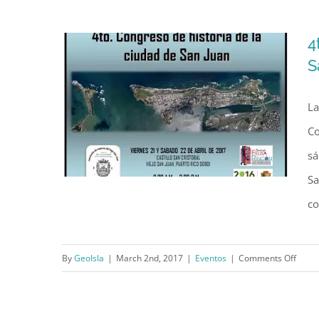
Juan
Ocult
4
La
S
ciuda
antig
La
desd
otras
Co
mirad
sá
Sa
co
4to. Congreso de la historia de
on
By
GeoIsla
|
March 2nd, 2017
|
Eventos
|
Comments Off
4to.
la ciudad de San Juan
Cong
de