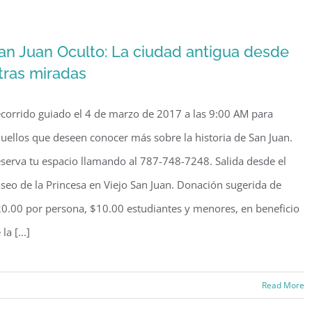
Documental
“Legado
de
an Juan Oculto: La ciudad antigua desde
una
tras miradas
Isla:
Las
corrido guiado el 4 de marzo de 2017 a las 9:00 AM para
fortificaciones
del
uellos que deseen conocer más sobre la historia de San Juan.
Viejo
serva tu espacio llamando al 787-748-7248. Salida desde el
San
seo de la Princesa en Viejo San Juan. Donación sugerida de
Juan”
0.00 por persona, $10.00 estudiantes y menores, en beneficio
 la [...]
Read More