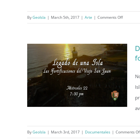
XVIII
on
By
GeoIsla
|
March 5th, 2017
|
Arte
|
Comments Off
Cartel del Festival del Viento
Cartel
del
Festival
D
del
f
Viento
No
Is
pr
av
By
GeoIsla
|
March 3rd, 2017
|
Documentales
|
Comments Of
Documental “Legado de una