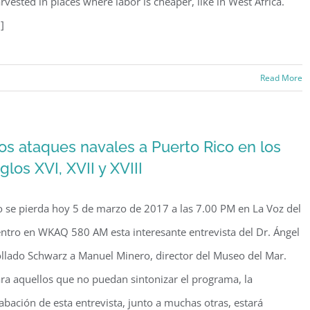
rvested in places where labor is cheaper, like in West Africa.
.]
Read More
ng
o
os ataques navales a Puerto Rico en los
iglos XVI, XVII y XVIII
,
 se pierda hoy 5 de marzo de 2017 a las 7.00 PM en La Voz del
ries
ntro en WKAQ 580 AM esta interesante entrevista del Dr. Ángel
canes
llado Schwarz a Manuel Minero, director del Museo del Mar.
oyed
ra aquellos que no puedan sintonizar el programa, la
abación de esta entrevista, junto a muchas otras, estará