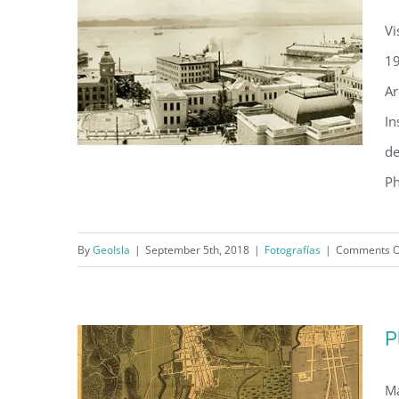
Vi
19
Ar
In
de
Ph
Vista panorámica de San Juan
By
GeoIsla
|
September 5th, 2018
|
Fotografías
|
Comments O
(c. 1918)
P
Ma