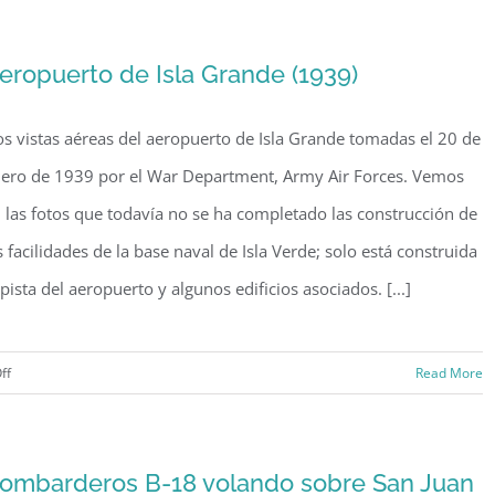
de
Puerta
eropuerto de Isla Grande (1939)
de
Tierra
s vistas aéreas del aeropuerto de Isla Grande tomadas el 20 de
(1923)
ero de 1939 por el War Department, Army Air Forces. Vemos
 las fotos que todavía no se ha completado las construcción de
s facilidades de la base naval de Isla Verde; solo está construida
 pista del aeropuerto y algunos edificios asociados. [...]
on
ff
Read More
Aeropuerto
de
Isla
ombarderos B-18 volando sobre San Juan
Grande