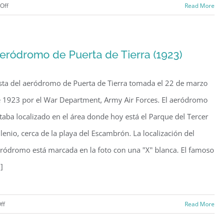
on
Off
Read More
Aeropuerto
de
Isla
eródromo de Puerta de Tierra (1923)
Grande
(1941)
sta del aeródromo de Puerta de Tierra tomada el 22 de marzo
 1923 por el War Department, Army Air Forces. El aeródromo
taba localizado en el área donde hoy está el Parque del Tercer
lenio, cerca de la playa del Escambrón. La localización del
ródromo está marcada en la foto con una "X" blanca. El famoso
.]
on
ff
Read More
Aeródromo