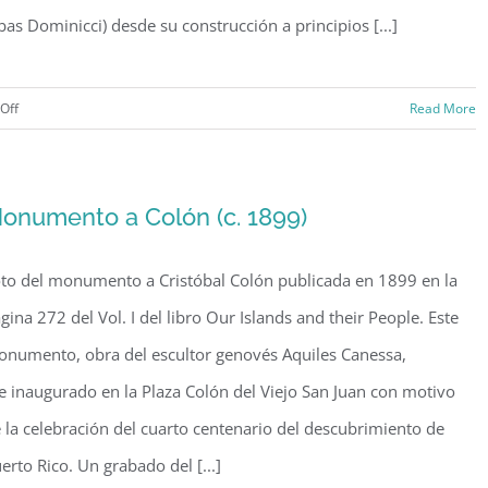
bas Dominicci) desde su construcción a principios [...]
on
Off
Read More
Aeropuerto
Internacional
de
onumento a Colón (c. 1899)
Isla
Verde
to del monumento a Cristóbal Colón publicada en 1899 en la
(c.
1957)
gina 272 del Vol. I del libro Our Islands and their People. Este
numento, obra del escultor genovés Aquiles Canessa,
e inaugurado en la Plaza Colón del Viejo San Juan con motivo
 la celebración del cuarto centenario del descubrimiento de
erto Rico. Un grabado del [...]