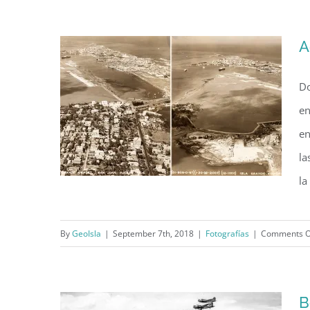
A
Do
en
en
la
la
By
GeoIsla
|
September 7th, 2018
|
Fotografías
|
Comments O
Aeropuerto de Isla Grande
(1939)
B