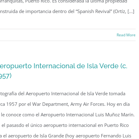
rranquitas, Puerto Rico. Es considerada la última propiedad
nstruida de importancia dentro del “Spanish Revival” (Ortíz, [...]
on
Read More
El
Cortijo
es
eropuerto Internacional de Isla Verde (c.
incluido
957)
en
el
tografía del Aeropuerto Internacional de Isla Verde tomada
Registro
Nacional
rca 1957 por el War Department, Army Air Forces. Hoy en día
de
 le conoce como el Aeropuerto Internacional Luis Muñoz Marín.
Lugares
 el pasasdo el único aeropuerto internacional en Puerto Rico
Históricos
a el aeropuerto de Isla Grande (hoy aeropuerto Fernando Luis