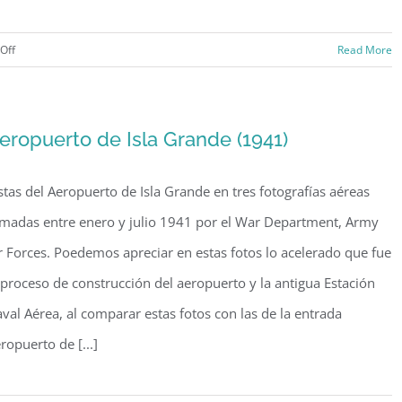
on
Off
Read More
Monumento
a
Colón
eropuerto de Isla Grande (1941)
(c.
1899)
stas del Aeropuerto de Isla Grande en tres fotografías aéreas
madas entre enero y julio 1941 por el War Department, Army
r Forces. Poedemos apreciar en estas fotos lo acelerado que fue
 proceso de construcción del aeropuerto y la antigua Estación
val Aérea, al comparar estas fotos con las de la entrada
ropuerto de [...]