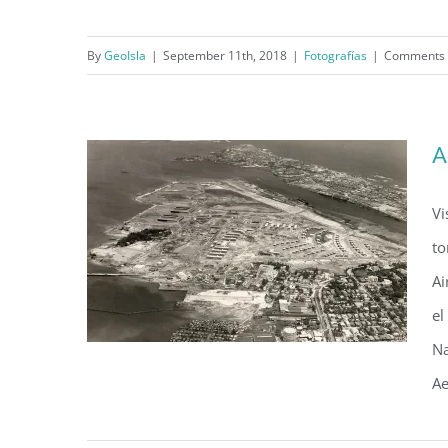
By
GeoIsla
|
September 11th, 2018
|
Fotografías
|
Comments 
Monumento a Colón (c. 1899)
A
Vi
to
Ai
el
Na
Ae