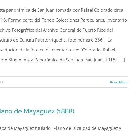
sobre
sta panorámica de San Juan tomada por Rafael Colorado circa
San
Juan
18. Forma parte del Fondo Colecciones Particulares, Inventario
(1940)
chivo Fotográfico del Archivo General de Puerto Rico del
stituto de Cultura Puertorriqueña, foto número 2661. La
scripción de la foto en el inventario lee: "Colorado, Rafael,
oto Studio. Vista Panorámica de San Juan. San Juan, 1918? [...]
on
ff
Read More
Vista
panorámica
de
lano de Mayagüez (1888)
San
Juan
pa de Mayagüez titulado "Plano de la ciudad de Mayagüez y
(c.