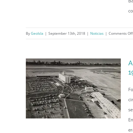
Ba
co
El Cortijo es incluido en el
Registro Nacional de Lugares
By
GeoIsla
|
September 13th, 2018
|
Noticias
|
Comments Off
Históricos
A
1
Fo
ci
se
En
er