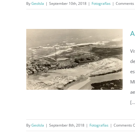
Aeropuerto de Isla Grande
By
GeoIsla
|
September 10th, 2018
|
Fotografías
|
Comments 
(1941)
A
Vi
de
es
MI
ae
[..
Aeródromo de Puerta de Tierra
By
GeoIsla
|
September 8th, 2018
|
Fotografías
|
Comments O
(1923)