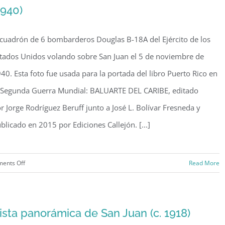
1940)
(1939)
cuadrón de 6 bombarderos Douglas B-18A del Ejército de los
tados Unidos volando sobre San Juan el 5 de noviembre de
40. Esta foto fue usada para la portada del libro Puerto Rico en
 Segunda Guerra Mundial: BALUARTE DEL CARIBE, editado
r Jorge Rodríguez Beruff junto a José L. Bolívar Fresneda y
blicado en 2015 por Ediciones Callejón. [...]
on
ents Off
Read More
Bombarderos
B-
18
ista panorámica de San Juan (c. 1918)
volando