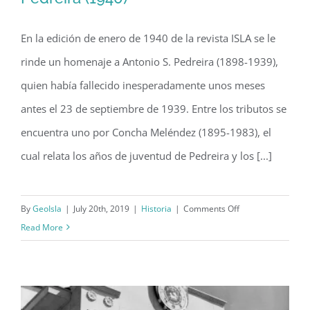
En la edición de enero de 1940 de la revista ISLA se le
Resaltes Juveniles de Antonio S.
rinde un homenaje a Antonio S. Pedreira (1898-1939),
Pedreira (1940)
quien había fallecido inesperadamente unos meses
antes el 23 de septiembre de 1939. Entre los tributos se
encuentra uno por Concha Meléndez (1895-1983), el
cual relata los años de juventud de Pedreira y los [...]
on
By
GeoIsla
|
July 20th, 2019
|
Historia
|
Comments Off
Resaltes
Read More
Juveniles
de
Antonio
S.