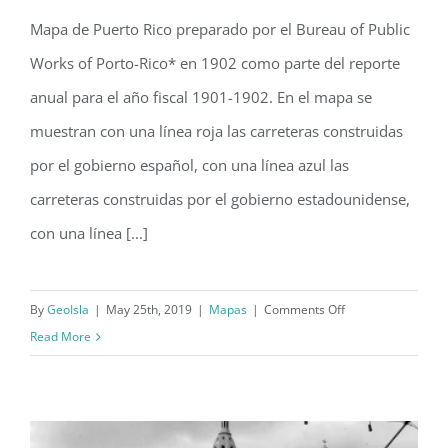
Mapa de Puerto Rico preparado por el Bureau of Public
Works of Porto-Rico* en 1902 como parte del reporte
Map of Porto-Rico (1902)
anual para el año fiscal 1901-1902. En el mapa se
muestran con una línea roja las carreteras construidas
por el gobierno español, con una línea azul las
carreteras construidas por el gobierno estadounidense,
con una línea [...]
on
By
GeoIsla
|
May 25th, 2019
|
Mapas
|
Comments Off
Map
Read More
of
Porto-
Rico
(1902)