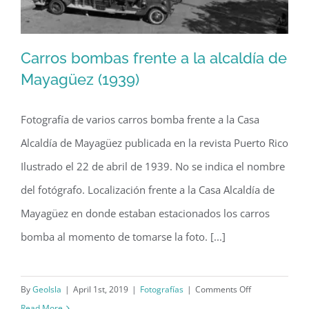
Carros bombas frente a la alcaldía de
Mayagüez (1939)
Fotografía de varios carros bomba frente a la Casa
Carros bombas frente a la alcaldía de
Alcaldía de Mayagüez publicada en la revista Puerto Rico
Mayagüez (1939)
Ilustrado el 22 de abril de 1939. No se indica el nombre
del fotógrafo. Localización frente a la Casa Alcaldía de
Mayagüez en donde estaban estacionados los carros
bomba al momento de tomarse la foto. [...]
on
By
GeoIsla
|
April 1st, 2019
|
Fotografías
|
Comments Off
Carros
Read More