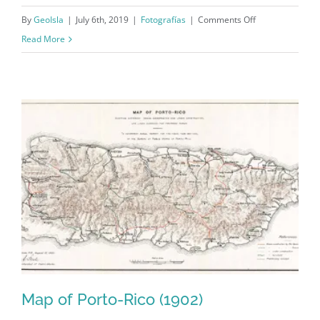
on
By
GeoIsla
|
July 6th, 2019
|
Fotografías
|
Comments Off
Develación
Read More
de
tarja
en
el
edificio
del
periódico
La
Democracia
(1959)
Map of Porto-Rico (1902)