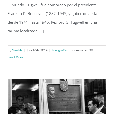
El Mundo. Tugwell fue nombrado por el presidente
Franklin D. Roosevelt (1882-1945) y gobernó la isla
desde 1941 hasta 1946. Rexford G. Tugwell en una
tarima localizada [...]
on
By
GeoIsla
|
July 10th, 2019
|
Fotografías
|
Comments Off
Inauguración
Read More
de
Rexford
Guy
Tugwell
como
gobernador
de
Puerto