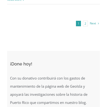
bombas
frente
a
Next
1
2
la
alcaldía
de
Mayagüez
(1939)
¡Done hoy!
Con su donativo contribuirá con los gastos de
mantenimiento de la página web de GeoIsla y
apoyará las investigaciones sobre la historia de
Puerto Rico que compartimos en nuestro blog.