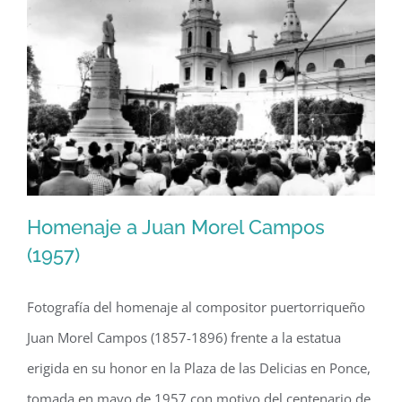
Homenaje a Juan Morel Campos
(1957)
Fotografía del homenaje al compositor puertorriqueño
Homenaje a Juan Morel Campos
Juan Morel Campos (1857-1896) frente a la estatua
(1957)
erigida en su honor en la Plaza de las Delicias en Ponce,
tomada en mayo de 1957 con motivo del centenario de