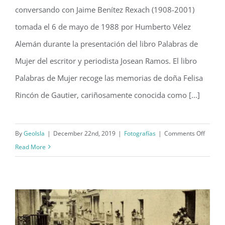
conversando con Jaime Benítez Rexach (1908-2001)
Benítez (1988)
tomada el 6 de mayo de 1988 por Humberto Vélez
Alemán durante la presentación del libro Palabras de
Mujer del escritor y periodista Josean Ramos. El libro
Palabras de Mujer recoge las memorias de doña Felisa
Rincón de Gautier, cariñosamente conocida como [...]
on
By
GeoIsla
|
December 22nd, 2019
|
Fotografías
|
Comments Off
Felisa
Read More
Rincón
conver
con
Jaime
Beníte