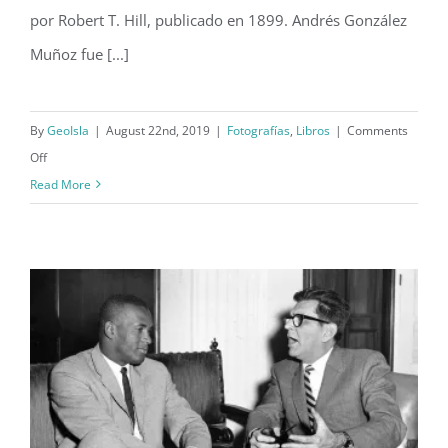
por Robert T. Hill, publicado en 1899. Andrés González
Muñoz fue [...]
By
GeoIsla
|
August 22nd, 2019
|
Fotografías
,
Libros
|
Comments
on
Off
Funeral
Read More
del
gobernador
Andrés
González
Muñoz
(1898)