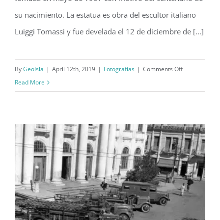
su nacimiento. La estatua es obra del escultor italiano
Luiggi Tomassi y fue develada el 12 de diciembre de [...]
on
By
GeoIsla
|
April 12th, 2019
|
Fotografías
|
Comments Off
Homenaje
Read More
a
Juan
Morel
Campos
(1957)