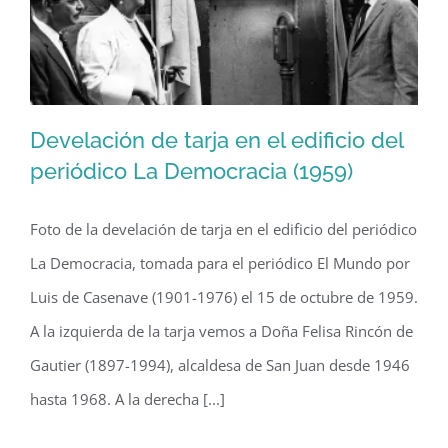
Rico
(1941)
Develación de tarja en el edificio del
periódico La Democracia (1959)
Foto de la develación de tarja en el edificio del periódico
Develación de tarja en el edificio del
La Democracia, tomada para el periódico El Mundo por
periódico La Democracia (1959)
Luis de Casenave (1901-1976) el 15 de octubre de 1959.
A la izquierda de la tarja vemos a Doña Felisa Rincón de
Gautier (1897-1994), alcaldesa de San Juan desde 1946
hasta 1968. A la derecha [...]