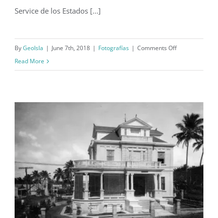
Rivera, Ponce, Ponce Municipio, PR del Historic
American Building Survey (HABS) del National Park
Service de los Estados [...]
on
By
GeoIsla
|
June 7th, 2018
|
Fotografías
|
Comments Off
Parque
Read More
de
Bombas,
Ponce
(1977)