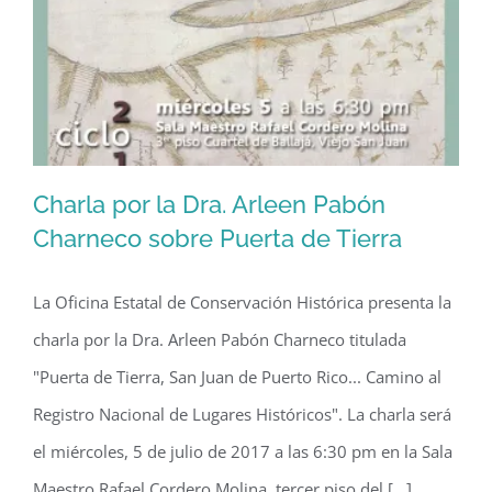
Cortijo:
dos
estudios
en
contraste”
Charla por la Dra. Arleen Pabón
Charneco sobre Puerta de Tierra
La Oficina Estatal de Conservación Histórica presenta la
Charla por la Dra. Arleen Pabón
charla por la Dra. Arleen Pabón Charneco titulada
Charneco sobre Puerta de Tierra
"Puerta de Tierra, San Juan de Puerto Rico... Camino al
Registro Nacional de Lugares Históricos". La charla será