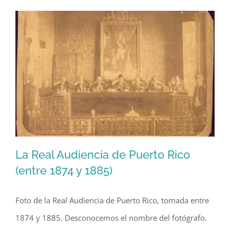
antiguo
ferrocarril
y
sus
remanentes
(1991)
La Real Audiencia de Puerto Rico
(entre 1874 y 1885)
Foto de la Real Audiencia de Puerto Rico, tomada entre
La Real Audiencia de Puerto Rico