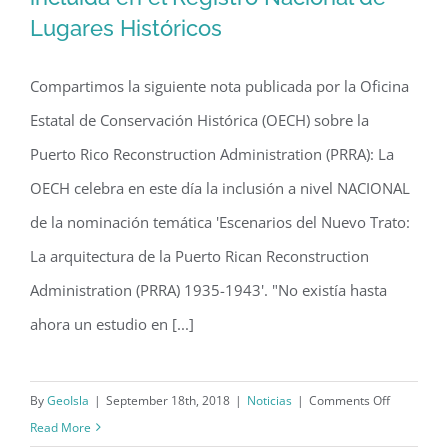
La arquitectura de la PRRA es
incluida en el Registro Nacional de
Lugares Históricos
La arquitectura de la PRRA es incluida
en el Registro Nacional de Lugares
Compartimos la siguiente nota publicada por la Oficina
Históricos
Estatal de Conservación Histórica (OECH) sobre la
Puerto Rico Reconstruction Administration (PRRA): La
OECH celebra en este día la inclusión a nivel NACIONAL
de la nominación temática 'Escenarios del Nuevo Trato:
La arquitectura de la Puerto Rican Reconstruction
Administration (PRRA) 1935-1943'. "No existía hasta
ahora un estudio en [...]
on
By
GeoIsla
|
September 18th, 2018
|
Noticias
|
Comments Off