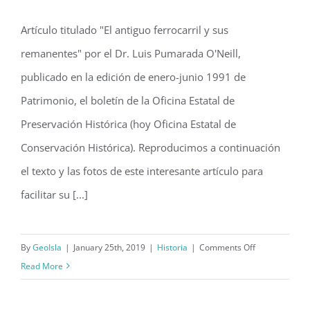
remanentes (1991)
Artículo titulado "El antiguo ferrocarril y sus
El antiguo ferrocarril y sus
remanentes" por el Dr. Luis Pumarada O'Neill,
remanentes (1991)
publicado en la edición de enero-junio 1991 de
Patrimonio, el boletín de la Oficina Estatal de
Preservación Histórica (hoy Oficina Estatal de
Conservación Histórica). Reproducimos a continuación
el texto y las fotos de este interesante artículo para
facilitar su [...]
on
By
GeoIsla
|
January 25th, 2019
|
Historia
|
Comments Off
El
Read More