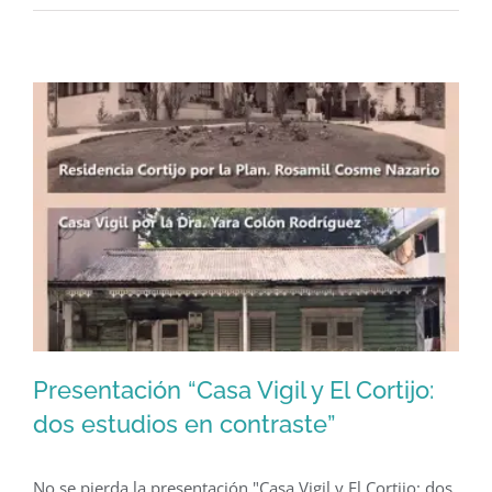
on
By
GeoIsla
|
April 2nd, 2018
|
Fotografías
|
Comments Off
Residencia
Read More
La
Giralda,
Miramar
(c.
1910)
Presentación “Casa Vigil y El Cortijo:
dos estudios en contraste”