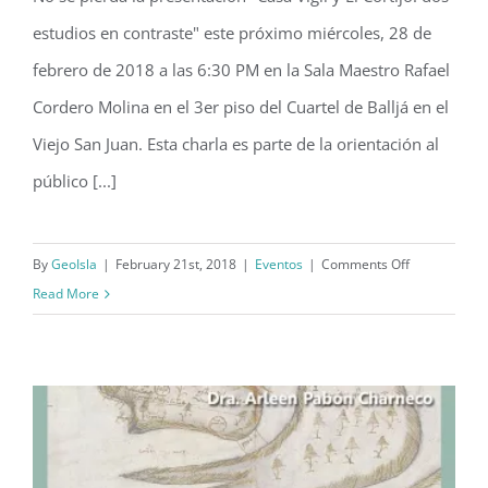
No se pierda la presentación "Casa Vigil y El Cortijo: dos
Presentación “Casa Vigil y El Cortijo:
estudios en contraste" este próximo miércoles, 28 de
dos estudios en contraste”
febrero de 2018 a las 6:30 PM en la Sala Maestro Rafael
Cordero Molina en el 3er piso del Cuartel de Balljá en el
Viejo San Juan. Esta charla es parte de la orientación al
público [...]
on
By
GeoIsla
|
February 21st, 2018
|
Eventos
|
Comments Off
Presentación
Read More
“Casa
Vigil
y
El