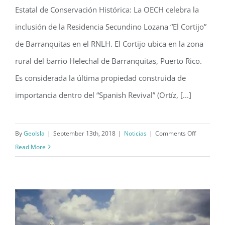
Compartimos la siguiente nota publicada por la Oficina
El Cortijo es incluido en el Registro
Estatal de Conservación Histórica: La OECH celebra la
Nacional de Lugares Históricos
inclusión de la Residencia Secundino Lozana “El Cortijo”
de Barranquitas en el RNLH. El Cortijo ubica en la zona
rural del barrio Helechal de Barranquitas, Puerto Rico.
Es considerada la última propiedad construida de
importancia dentro del “Spanish Revival” (Ortíz, [...]
on
By
GeoIsla
|
September 13th, 2018
|
Noticias
|
Comments Off
El
Read More
Cortijo
es
incluido
en