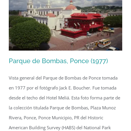
el
Registro
Nacional
de
Lugares
Históricos
Parque de Bombas, Ponce (1977)
Vista general del Parque de Bombas de Ponce tomada
en 1977 por el fotógrafo Jack E. Boucher. Fue tomada
Parque de Bombas, Ponce (1977)
desde el techo del Hotel Meliá. Esta foto forma parte de
la colección titulada Parque de Bombas, Plaza Munoz