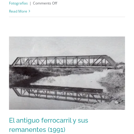
By
GeoIsla
|
March 29th, 2019
|
Arquitectura
,
on
Fotografías
|
Comments Off
Documento
Read More
de
inclusión
de
El
Cortijo
de
Barranquitas
en
el
RNLH
(2018)
El antiguo ferrocarril y sus