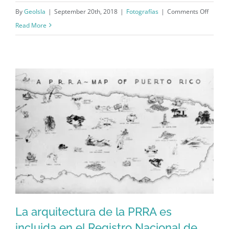
on
By
GeoIsla
|
September 20th, 2018
|
Fotografías
|
Comments Off
Vapor
Read More
Antoni
López
(1898)