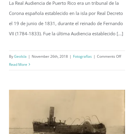
1874 y 1885. Desconocemos el nombre del fotógrafo.
(entre 1874 y 1885)
La Real Audiencia de Puerto Rico era un tribunal de la
Corona española establecido en la isla por Real Decreto
el 19 de junio de 1831, durante el reinado de Fernando
VII (1784-1833). Fue la última Audiencia establecido [...]
on
By
GeoIsla
|
November 26th, 2018
|
Fotografías
|
Comments Off
La
Read More
Real
Audienc
de
Puerto
Rico
(entre